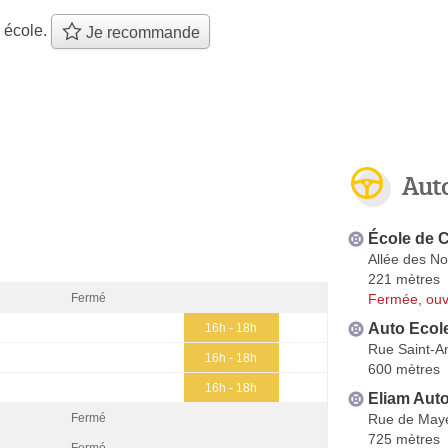
 école.
Je recommande
Aut
École de 
Allée des No
221 mètres
Fermée, ouv
Fermé
Auto Ecol
16h - 18h
Rue Saint-A
16h - 18h
600 mètres
16h - 18h
Eliam Auto
Rue de May
Fermé
725 mètres
Fermé