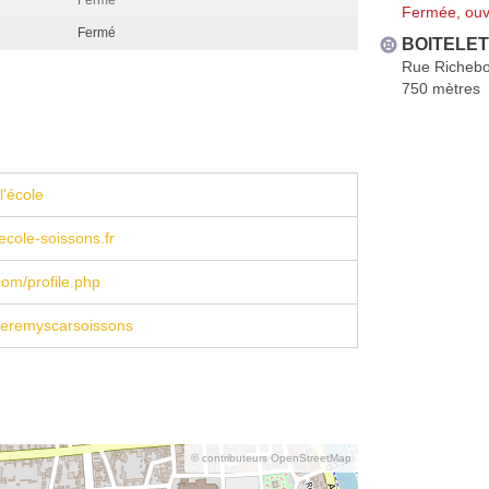
Fermée, ouv
Fermé
BOITELET 
Rue Richeb
750 mètres
l'école
cole-soissons.fr
om/profile.php
eremyscarsoissons
© contributeurs OpenStreetMap