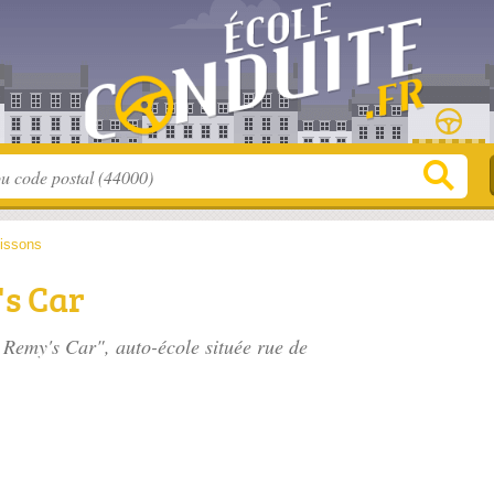
issons
's Car
e Remy's Car", auto-école située
rue de