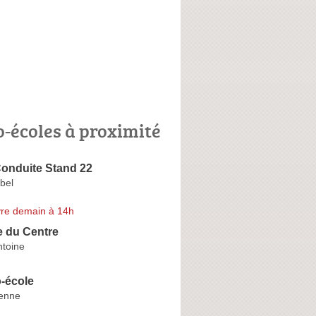
o-écoles à proximité
Conduite Stand 22
bel
re demain à 14h
e du Centre
ntoine
-école
enne