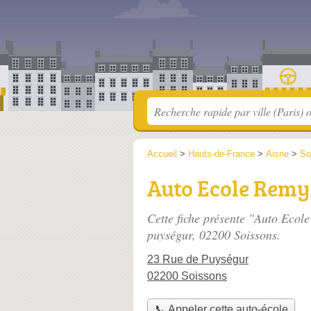
Accueil
>
Hauts-de-France
>
Aisne
>
So
Auto Ecole Remy
Cette fiche présente "Auto Ecol
puységur
, 02200 Soissons.
23 Rue de Puységur
02200 Soissons
📞 Appeler cette auto-école