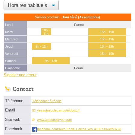
Samedi prochain :
Jour férié (Assomption)
Lundi
Fermé
10h -
Mardi
15h - 19h
11h
Mercredi
15h - 19h
Jeudi
9h - 11h
15h - 19h
Vendredi
15h - 19h
Samedi
9h - 13h
Dimanche
Fermé
Signaler une erreur
Contact
Téléphone
Téléphoner à l'école
Email
yesautoecolecarrosⓐbbox.fr
Site web
www.autoecoleyes.com
Facebook
facebook.com/Auto-Ecole-Carros-Yes-419873024853726