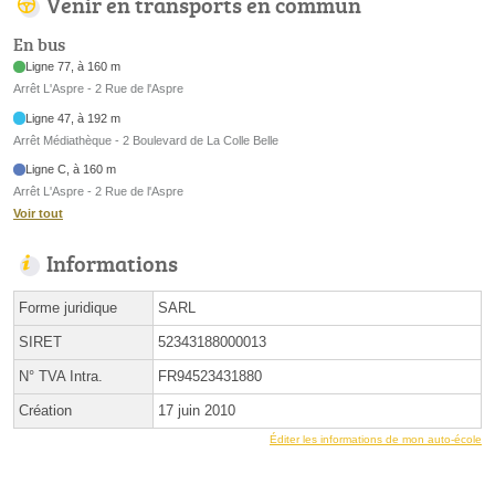
Venir en transports en commun
En bus
Ligne 77, à 160 m
Arrêt L'Aspre - 2 Rue de l'Aspre
Ligne 47, à 192 m
Arrêt Médiathèque - 2 Boulevard de La Colle Belle
Ligne C, à 160 m
Arrêt L'Aspre - 2 Rue de l'Aspre
Voir tout
Informations
Forme juridique
SARL
SIRET
52343188000013
N° TVA Intra.
FR94523431880
Création
17 juin 2010
Éditer les informations de mon auto-école