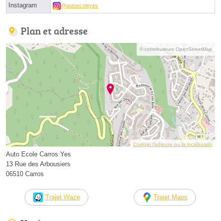
Instagram
@autoecoleyes
Plan et adresse
© contributeurs OpenStreetMap
Corriger l’adresse ou la localisation
Auto Ecole Carros Yes
13 Rue des Arbousiers
06510 Carros
Trajet Waze
Trajet Maps