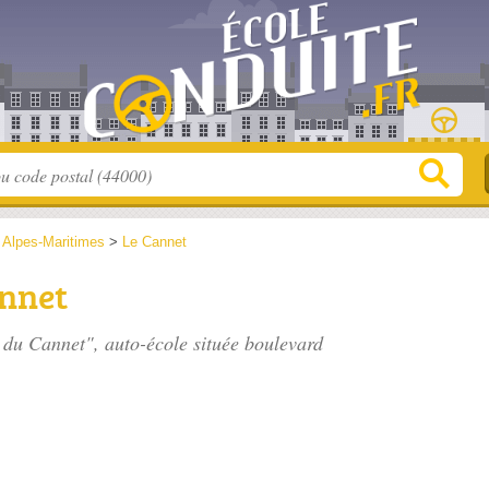
>
Alpes-Maritimes
>
Le Cannet
annet
e du Cannet", auto-école située
boulevard