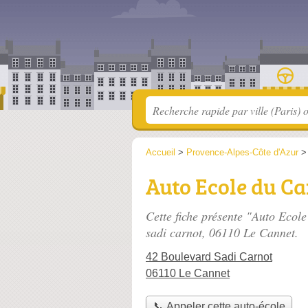
Accueil
>
Provence-Alpes-Côte d'Azur
Auto Ecole du C
Cette fiche présente "Auto Ecol
sadi carnot
, 06110 Le Cannet.
42 Boulevard Sadi Carnot
06110 Le Cannet
📞 Appeler cette auto-école