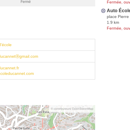
Fermée, ouv
Fermé
Auto Écol
place Pierre
1.9 km
Fermée, ouv
l'école
ducannetⓐgmail.com
ucannet.fr
coleducannet.com
© contributeurs OpenStreetMap