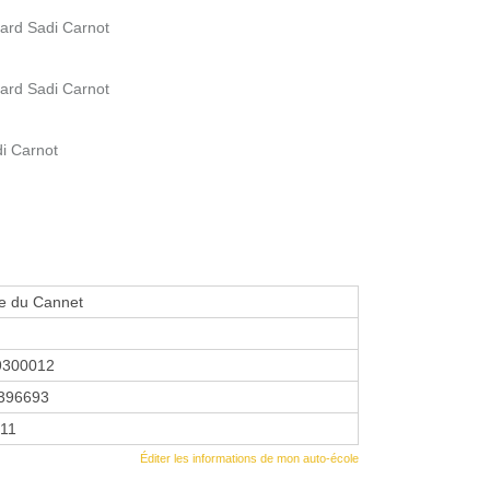
ard Sadi Carnot
ard Sadi Carnot
di Carnot
le du Cannet
9300012
396693
011
Éditer les informations de mon auto-école