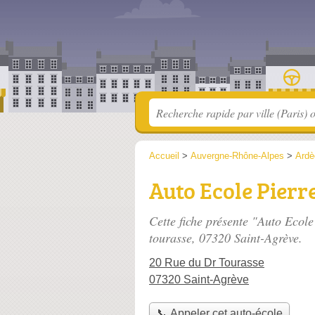
Accueil
>
Auvergne-Rhône-Alpes
>
Ardè
Auto Ecole Pierr
Cette fiche présente "Auto Ecole
tourasse
, 07320 Saint-Agrève.
20 Rue du Dr Tourasse
07320 Saint-Agrève
📞 Appeler cet auto-école