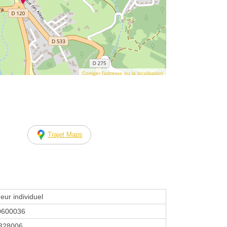
Corriger l’adresse ou la localisation
Trajet Maps
eur individuel
0600036
328006