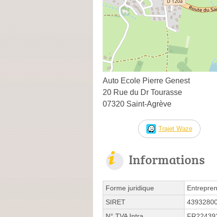
Auto Ecole Pierre Genest
20 Rue du Dr Tourasse
07320 Saint-Agrève
Trajet Waze
Informations
Forme juridique
Entrepren
SIRET
4393280
N° TVA Intra.
FR22439