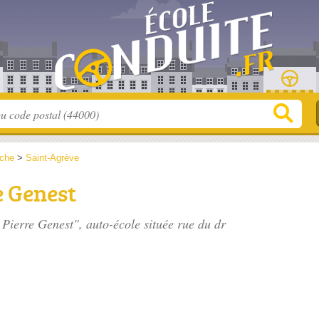
che
>
Saint-Agrève
e Genest
 Pierre Genest", auto-école située
rue du dr