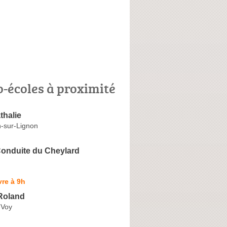
o-écoles à proximité
halie
-sur-Lignon
Conduite du Cheylard
re à 9h
Roland
-Voy