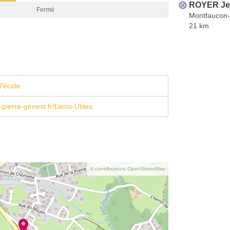
ROYER Jea
Fermé
Montfaucon-
21 km
l'école
-pierre-genest.fr/Liens-Utiles
© contributeurs OpenStreetMap