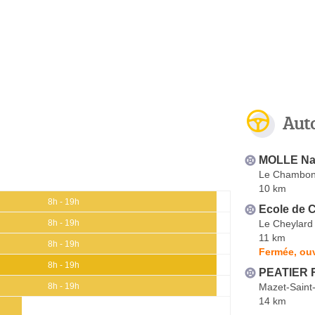
Aut
MOLLE Nat
Le Chambon
10 km
8h - 19h
Ecole de 
Le Cheylard
8h - 19h
11 km
8h - 19h
Fermée, ouv
8h - 19h
PEATIER 
Mazet-Saint
8h - 19h
14 km