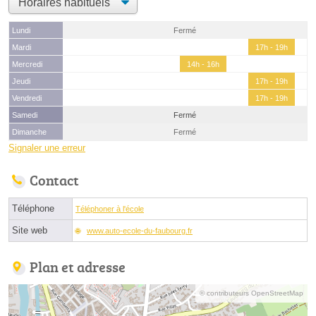
Lundi
Fermé
Mardi
17h - 19h
Mercredi
14h - 16h
Jeudi
17h - 19h
Vendredi
17h - 19h
Samedi
Fermé
Dimanche
Fermé
Signaler une erreur
Contact
Téléphone
Téléphoner à l'école
Site web
www.auto-ecole-du-faubourg.fr
Plan et adresse
© contributeurs OpenStreetMap