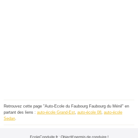
Retrouvez cette page "Auto-Ecole du Faubourg Faubourg du Ménil" en
partant des liens :
auto-école Grand-Est
,
auto-école 08
,
auto-école
Sedan
.
EcoleConduite.fr : Objectif permis de conduire !