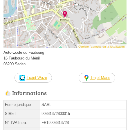
Corriger l’adresse ou la localisation
Auto-Ecole du Faubourg
16 Faubourg du Ménil
08200 Sedan
Trajet Waze
Trajet Maps
Informations
Forme juridique
SARL
SIRET
90881372800015
N° TVA Intra.
FR19908813728