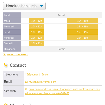
Lundi
Fermé
Mardi
10h - 12h
15h - 19h
Mercredi
10h - 12h
15h - 19h
Jeudi
10h - 12h
15h - 19h
Vendredi
10h - 12h
15h - 19h
Samedi
10h - 12h
Dimanche
Fermé
Signaler une erreur
Contact
Téléphone
Téléphoner à l'école
Email
myconduiteⓐgmail.com
auto-ecole.codesrousseau.fr/annuaire-auto-ecoles/ensues-la-r
Site web
edonne/auto-ecole-myconduite/16742/