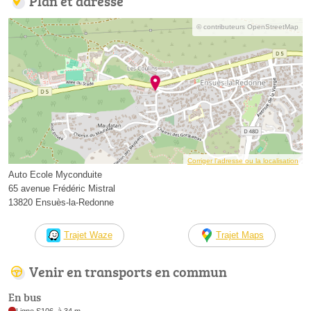
Plan et adresse
© contributeurs OpenStreetMap
Corriger l’adresse ou la localisation
Auto Ecole Myconduite
65 avenue Frédéric Mistral
13820 Ensuès-la-Redonne
Trajet Waze
Trajet Maps
Venir en transports en commun
En bus
Ligne S106, à 34 m