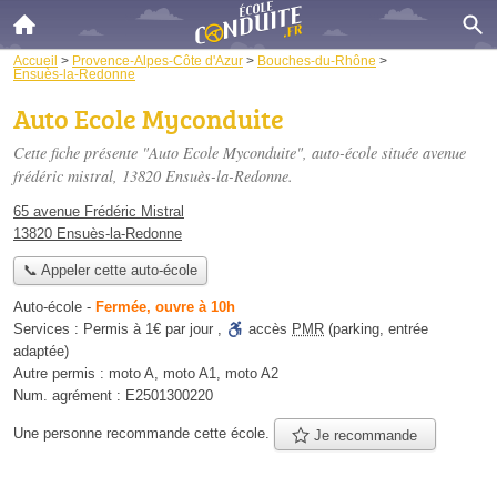
Accueil
>
Provence-Alpes-Côte d'Azur
>
Bouches-du-Rhône
>
Ensuès-la-Redonne
Auto Ecole Myconduite
Cette fiche présente "Auto Ecole Myconduite", auto-école située
avenue
frédéric mistral
, 13820 Ensuès-la-Redonne.
65 avenue Frédéric Mistral
13820 Ensuès-la-Redonne
📞 Appeler cette auto-école
Auto-école
-
Fermée, ouvre à 10h
Services :
Permis à 1€ par jour
,
accès
PMR
(parking, entrée
adaptée)
Autre permis :
moto A, moto A1, moto A2
Num. agrément :
E2501300220
Une personne
recommande
cette école.
Je recommande