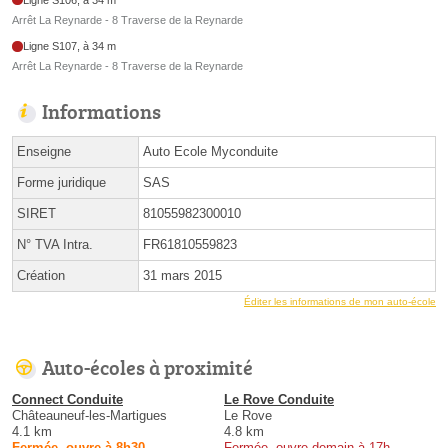
Arrêt La Reynarde - 8 Traverse de la Reynarde
Ligne S107, à 34 m
Arrêt La Reynarde - 8 Traverse de la Reynarde
Informations
Enseigne
Auto Ecole Myconduite
Forme juridique
SAS
SIRET
81055982300010
N° TVA Intra.
FR61810559823
Création
31 mars 2015
Éditer les informations de mon auto-école
Auto-écoles à proximité
Connect Conduite
Le Rove Conduite
Châteauneuf-les-Martigues
Le Rove
4.1 km
4.8 km
Fermée, ouvre à 8h30
Fermée, ouvre demain à 17h