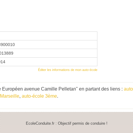
8900010
013889
014
Éditer les informations de mon auto-école
 Européen avenue Camille Pelletan" en partant des liens :
auto
 Marseille
,
auto-école 3ème
.
EcoleConduite.fr : Objectif permis de conduire !