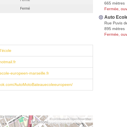
665 mètres
Fermée, ouv
Fermé
Auto Ecol
Rue Puvis d
895 mètres
Fermée, ouv
l'école
otmail.fr
cole-europeen-marseille.fr
ebook.com/AutoMotoBateauecoleeuropeen/
© contributeurs OpenStreetMap