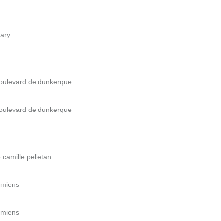
lary
 Boulevard de dunkerque
 Boulevard de dunkerque
 camille pelletan
amiens
amiens