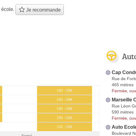
 école.
Je recommande
Aut
Cap Condu
Rue de Forb
465 mètres
Fermée, ouv
15h - 19h
Marseille 
15h - 19h
Rue Léon G
15h - 19h
590 mètres
Fermée, ouv
15h - 19h
Auto Ecol
15h - 19h
Boulevard Na
Fermé