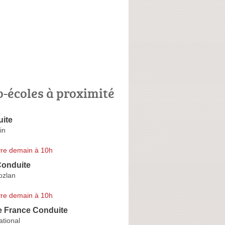
o-écoles à proximité
ite
in
re demain à 10h
Conduite
ozlan
re demain à 10h
e France Conduite
tional