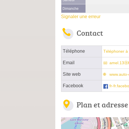
Dimanche
Signaler une erreur
Contact
Téléphone
Téléphoner à 
Email
amel.13ⓐh
Site web
www.auto-e
Facebook
fr-fr.fac
Plan et adresse