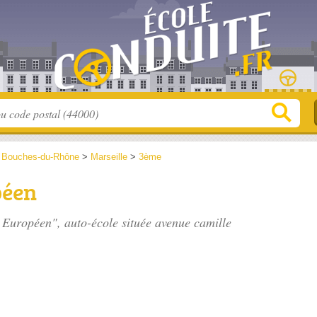
>
Bouches-du-Rhône
>
Marseille
>
3ème
péen
e Européen", auto-école située
avenue camille