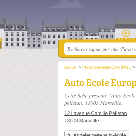
Accueil
>
Provence-Alpes-Côte d'Azur
Auto Ecole Euro
Cette fiche présente "Auto Ecol
pelletan
, 13003 Marseille.
121 avenue Camille Pelletan
13003 Marseille
📞 Appeler cette auto-école