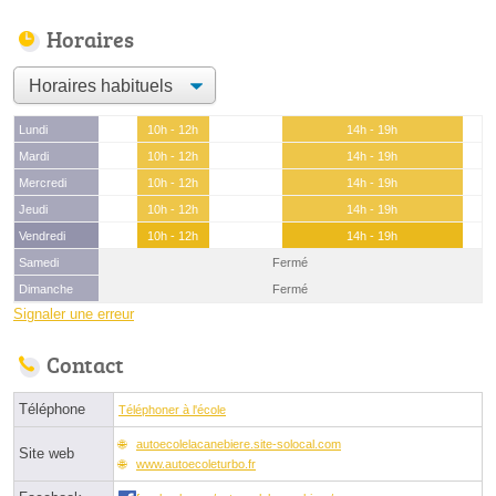
Horaires
Lundi
10h - 12h
14h - 19h
Mardi
10h - 12h
14h - 19h
Mercredi
10h - 12h
14h - 19h
Jeudi
10h - 12h
14h - 19h
Vendredi
10h - 12h
14h - 19h
Samedi
Fermé
Dimanche
Fermé
Signaler une erreur
Contact
Téléphone
Téléphoner à l'école
autoecolelacanebiere.site-solocal.com
Site web
www.autoecoleturbo.fr