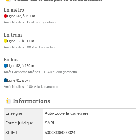
En métro
Ligne M2, à 197 m
Arrêt Noailles - Boulevard garibaldi
En tram
Ligne T2, à 117 m
Arrêt Noailles - 80 Voie la canebiere
En bus
Ligne 52, à 169 m
Arrêt Gambetta Athènes - 11 Allée leon gambetta
Ligne 81, à 57 m
Arrêt Noailles - 100 Voie la canebiere
Informations
Enseigne
Auto-Ecole la Canebiere
Forme juridique
SARL
SIRET
50003666000024