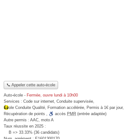
📞 Appeler cette auto-école
Auto-école
-
Fermée, ouvre lundi à 10h00
Services :
Code sur internet
,
Conduite supervisée
,
École Conduite Qualité
,
Formation accélérée
,
Permis à 1€ par jour
,
Récupération de points
,
accès
PMR
(entrée adaptée)
Autre permis :
AAC, moto A
Taux réussite en 2025 :
B => 33.33% (36 candidats)
Num. agrément :
E1601300170