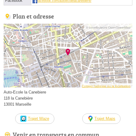
Facebook
facebook.com/autoecolelacanebiere/
Plan et adresse
© contributeurs OpenStreetMap
Corriger l’adresse ou la localisation
Auto-Ecole la Canebiere
118 la Canebière
13001 Marseille
Trajet Waze
Trajet Maps
Venir en transports en commun