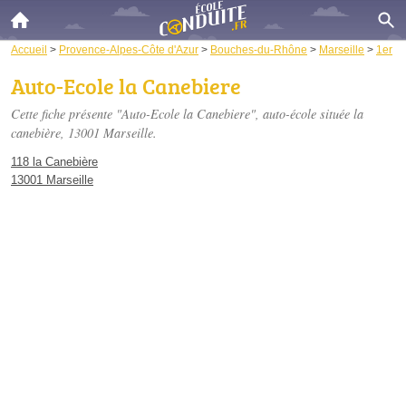
Accueil
>
Provence-Alpes-Côte d'Azur
>
Bouches-du-Rhône
>
Marseille
>
1er
Auto-Ecole la Canebiere
Cette fiche présente "Auto-Ecole la Canebiere", auto-école située
la
canebière
, 13001 Marseille.
118 la Canebière
13001 Marseille