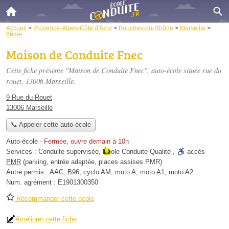
Accueil
>
Provence-Alpes-Côte d'Azur
>
Bouches-du-Rhône
>
Marseille
>
6ème
Maison de Conduite Fnec
Cette fiche présente "Maison de Conduite Fnec", auto-école située
rue du
rouet
, 13006 Marseille.
9 Rue du Rouet
13006 Marseille
📞 Appeler cette auto-école
Auto-école
-
Fermée, ouvre demain à 10h
Services :
Conduite supervisée
,
École Conduite Qualité
,
accès
PMR
(parking, entrée adaptée, places assises PMR)
Autre permis :
AAC, B96, cyclo AM, moto A, moto A1, moto A2
Num. agrément :
E1901300350
Recommander cette école
Améliorer cette fiche