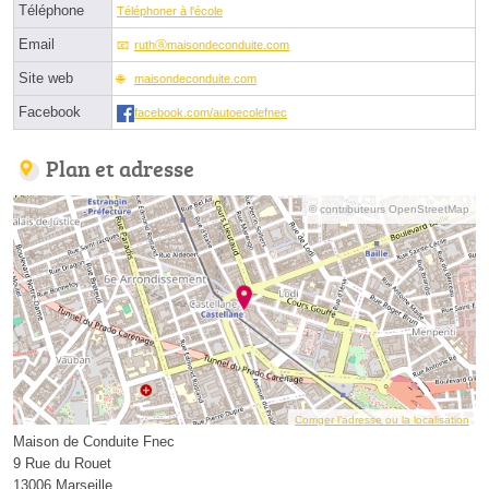
Téléphone
Téléphoner à l'école
Email
ruthⓐmaisondeconduite.com
Site web
maisondeconduite.com
Facebook
facebook.com/autoecolefnec
Plan et adresse
© contributeurs OpenStreetMap
Corriger l’adresse ou la localisation
Maison de Conduite Fnec
9 Rue du Rouet
13006 Marseille