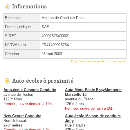
Informations
Enseigne
Maison de Conduite Fnec
Forme juridique
SAS
SIRET
40902576400021
N° TVA Intra.
FR47409025764
Création
26 mai 2003
Éditer les informations de mon auto-école
Auto-écoles à proximité
Auto-école Cosmos Conduite
Auto Moto Ecole EasyMonneret
avenue de Toulon
Marseille 13
112 mètres
avenue du Prado
Fermée, ouvre demain à 10h
126 mètres
Fermée, ouvre demain à 10h
New Center Conduite
Auto-école Maison de conduite
Rue Dr Escat
Jimy
270 mètres
Rue Paradis
Fermée, ouvre demain à 9h
475 mètres