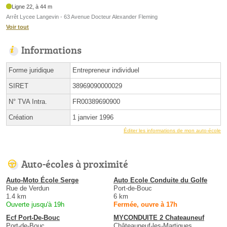
Ligne 22, à 44 m
Arrêt Lycee Langevin - 63 Avenue Docteur Alexander Fleming
Voir tout
Informations
Forme juridique
Entrepreneur individuel
SIRET
38969090000029
N° TVA Intra.
FR00389690900
Création
1 janvier 1996
Éditer les informations de mon auto-école
Auto-écoles à proximité
Auto-Moto École Serge
Auto Ecole Conduite du Golfe
Rue de Verdun
Port-de-Bouc
1.4 km
6 km
Ouverte jusqu'à 19h
Fermée, ouvre à 17h
Ecf Port-De-Bouc
MYCONDUITE 2 Chateauneuf
Port-de-Bouc
Châteauneuf-les-Martigues