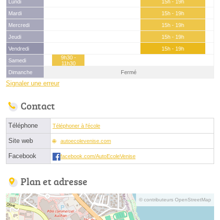
Lundi
15h - 19h
Mardi
15h - 19h
Mercredi
15h - 19h
Jeudi
15h - 19h
Vendredi
15h - 19h
9h30 -
Samedi
11h30
Dimanche
Fermé
Signaler une erreur
Contact
Téléphone
Téléphoner à l'école
Site web
autoecolevenise.com
Facebook
facebook.com/AutoEcoleVenise
Plan et adresse
© contributeurs OpenStreetMap