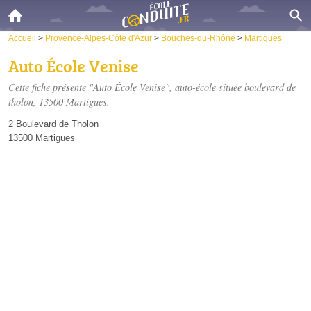
Accueil
>
Provence-Alpes-Côte d'Azur
>
Bouches-du-Rhône
>
Martigues
Auto École Venise
Cette fiche présente "Auto École Venise", auto-école située
boulevard de
tholon
, 13500 Martigues.
2 Boulevard de Tholon
13500 Martigues