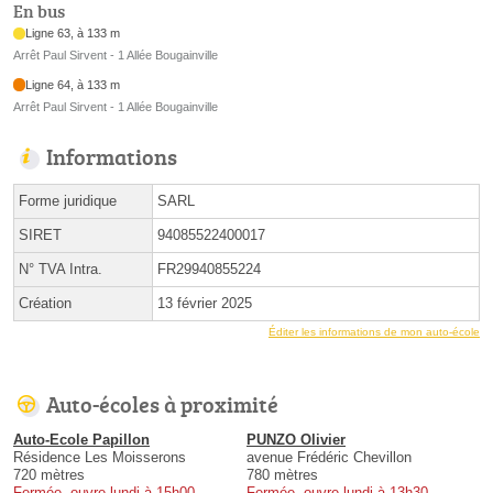
En bus
Ligne 63, à 133 m
Arrêt Paul Sirvent - 1 Allée Bougainville
Ligne 64, à 133 m
Arrêt Paul Sirvent - 1 Allée Bougainville
Informations
Forme juridique
SARL
SIRET
94085522400017
N° TVA Intra.
FR29940855224
Création
13 février 2025
Éditer les informations de mon auto-école
Auto-écoles à proximité
Auto-Ecole Papillon
PUNZO Olivier
Résidence Les Moisserons
avenue Frédéric Chevillon
720 mètres
780 mètres
Fermée, ouvre lundi à 15h00
Fermée, ouvre lundi à 13h30