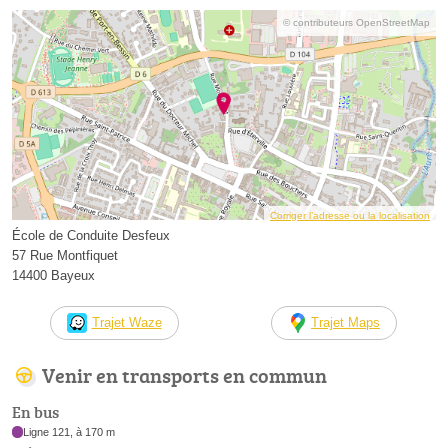
© contributeurs OpenStreetMap
Corriger l’adresse ou la localisation
École de Conduite Desfeux
57 Rue Montfiquet
14400 Bayeux
Trajet Waze
Trajet Maps
Venir en transports en commun
En bus
Ligne 121, à 170 m