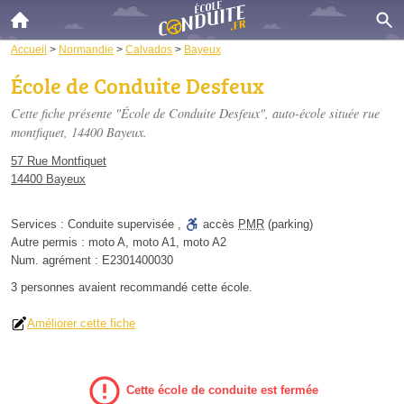
Accueil
>
Normandie
>
Calvados
>
Bayeux
École de Conduite Desfeux
Cette fiche présente "École de Conduite Desfeux", auto-école située
rue
montfiquet
, 14400 Bayeux.
57 Rue Montfiquet
14400 Bayeux
Services :
Conduite supervisée
,
accès
PMR
(parking)
Autre permis :
moto A, moto A1, moto A2
Num. agrément :
E2301400030
3 personnes
avaient recommandé
cette école.
Améliorer cette fiche
Cette école de conduite est fermée