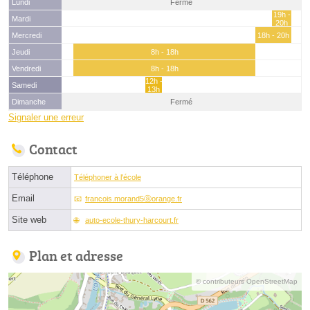
Lundi
Fermé
19h -
Mardi
20h
Mercredi
18h - 20h
Jeudi
8h - 18h
Vendredi
8h - 18h
12h -
Samedi
13h
Dimanche
Fermé
Signaler une erreur
Contact
Téléphone
Téléphoner à l'école
Email
francois.morand5ⓐorange.fr
Site web
auto-ecole-thury-harcourt.fr
Plan et adresse
© contributeurs OpenStreetMap