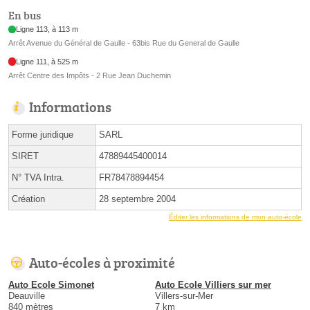
En bus
Ligne 113, à 113 m
Arrêt Avenue du Général de Gaulle - 63bis Rue du General de Gaulle
Ligne 111, à 525 m
Arrêt Centre des Impôts - 2 Rue Jean Duchemin
Informations
Forme juridique
SARL
SIRET
47889445400014
N° TVA Intra.
FR78478894454
Création
28 septembre 2004
Éditer les informations de mon auto-école
Auto-écoles à proximité
Auto Ecole Simonet
Auto Ecole Villiers sur mer
Deauville
Villers-sur-Mer
840 mètres
7 km