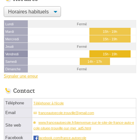
Lundi
Fermé
Mardi
15h - 19h
Mercredi
15h - 19h
Jeudi
Fermé
Vendredi
15h - 19h
Samedi
14h - 17h
Dimanche
Fermé
Signaler une erreur
Contact
Téléphone
Téléphoner à l'école
Email
franceautoecole.trouvilleⓐgmail.com
www.franceautoecole.fr/bienvenue-sur-le-site-de-france-auto-e
Site web
cole-situee-trouville-sur-mer_ad5.html
Facebook
facebook.com/france.autoecole