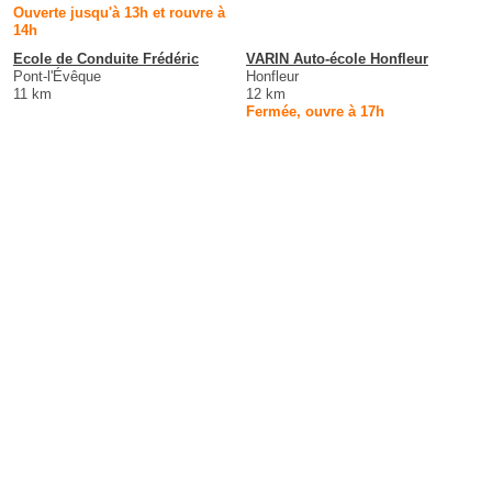
Ouverte jusqu'à 13h et rouvre à
14h
Ecole de Conduite Frédéric
VARIN Auto-école Honfleur
Pont-l'Évêque
Honfleur
11 km
12 km
Fermée, ouvre à 17h