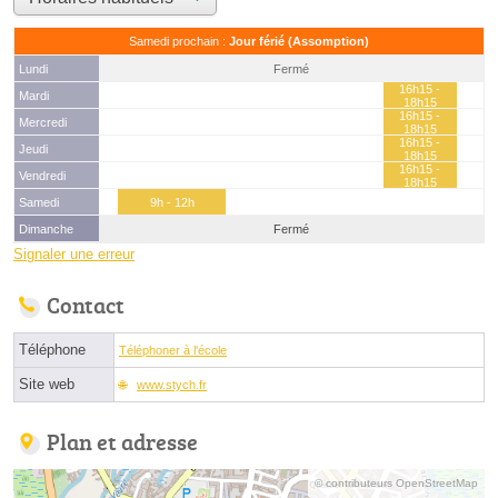
Samedi prochain :
Jour férié (Assomption)
Lundi
Fermé
16h15 -
Mardi
18h15
16h15 -
Mercredi
18h15
16h15 -
Jeudi
18h15
16h15 -
Vendredi
18h15
Samedi
9h - 12h
Dimanche
Fermé
Signaler une erreur
Contact
Téléphone
Téléphoner à l'école
Site web
www.stych.fr
Plan et adresse
© contributeurs OpenStreetMap