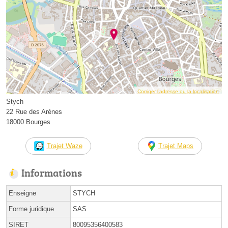
Corriger l’adresse ou la localisation
Stych
22 Rue des Arènes
18000 Bourges
Trajet Waze
Trajet Maps
Informations
Enseigne
STYCH
Forme juridique
SAS
SIRET
80095356400583