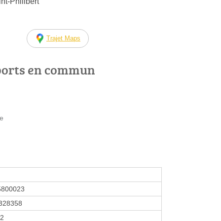
nt-Philibert
Trajet Maps
ports en commun
re
5800023
328358
92