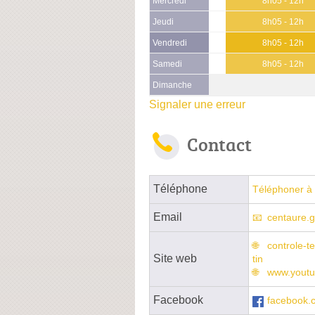
Mercredi
8h05 - 12h
Jeudi
8h05 - 12h
Vendredi
8h05 - 12h
Samedi
8h05 - 12h
Dimanche
Signaler une erreur
Contact
Téléphone
Téléphoner à 
Email
centaure.
controle-t
Site web
tin
www.youtu
Facebook
facebook.