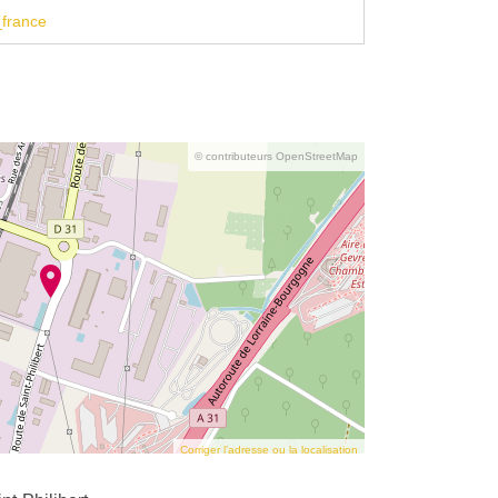
france
© contributeurs OpenStreetMap
Corriger l’adresse ou la localisation