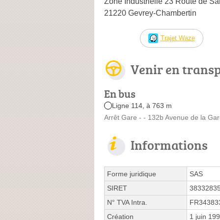
Zone Industrielle 23 Route de Sai
21220 Gevrey-Chambertin
Trajet Waze
Venir en trans
En bus
Ligne 114, à 763 m
Arrêt Gare - - 132b Avenue de la Ga
Informations
Forme juridique
SAS
SIRET
3833283
N° TVA Intra.
FR34383
Création
1 juin 19