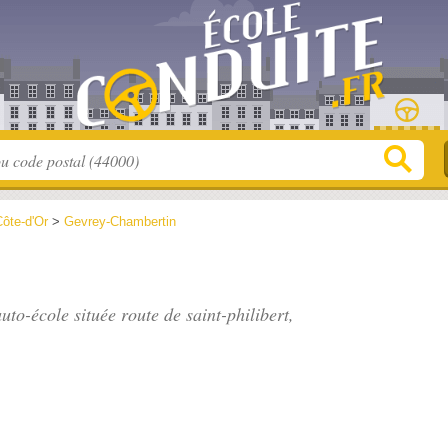
ôte-d'Or
>
Gevrey-Chambertin
auto-école située
route de saint-philibert
,