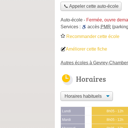
📞 Appeler cette auto-école
Auto-école
-
Fermée, ouvre dema
Services :
accès
PMR
(parking
Recommander cette école
Améliorer cette fiche
Autres écoles à Gevrey-Chamber
Horaires
Lundi
8h05 - 12h
Mardi
8h05 - 12h