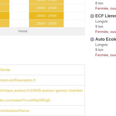
13h50 - 17h05
8 km
Fermée, ouv
13h50 - 17h05
ECF Llere
13h50 - 17h05
Longvic
13h50 - 17h05
9 km
Fermée, ouv
Fermé
Auto Ecol
Longvic
9 km
Fermée, ouv
l'école
grand-estⓐwanadoo.fr
echnique.autosur.fr/10445-autosur-gevrey-chamber
be.com/watch?v=sVHIaO8Vqlc
com/autosurfrance