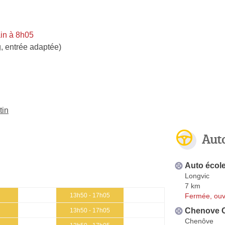
in à 8h05
, entrée adaptée)
tin
Aut
Auto écol
Longvic
7 km
Fermée, ouv
13h50 - 17h05
Chenove 
13h50 - 17h05
Chenôve