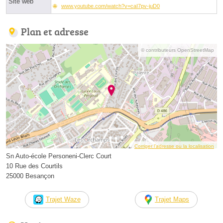
Site web
www.youtube.com/watch?v=caI7pv-juD0
Plan et adresse
© contributeurs OpenStreetMap
Corriger l’adresse ou la localisation
Sn Auto-école Personeni-Clerc Court
10 Rue des Courtils
25000 Besançon
Trajet Waze
Trajet Maps