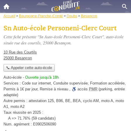
Accueil
>
Bourgogne-Franche-Comté
>
Doubs
>
Besançon
Sn Auto-école Personeni-Clerc Court
Cette fiche présente "Sn Auto-école Personeni-Clerc Court", auto-école
située
rue des courtils
, 25000 Besançon.
10 Rue des Courtils
25000 Besançon
📞 Appeler cette auto-école
Auto-école
-
Ouverte jusqu'à 18h
Services :
Code sur internet
,
Conduite supervisée
,
Formation accélérée
,
Permis à 1€ par jour
,
Remise à niveau
,
accès
PMR
(parking, entrée
adaptée)
Autre permis :
attestation 125, B96, BE, BEA, cyclo AM, moto A, moto
A1, moto A2
Taux réussite en 2025 :
A => 71.76% (59 candidats)
Num. agrément :
E0902506090