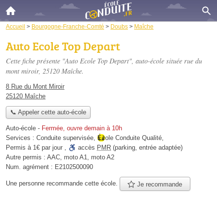
Accueil
>
Bourgogne-Franche-Comté
>
Doubs
>
Maîche
Auto Ecole Top Depart
Cette fiche présente "Auto Ecole Top Depart", auto-école située
rue du
mont miroir
, 25120 Maîche.
8 Rue du Mont Miroir
25120 Maîche
📞 Appeler cette auto-école
Auto-école
-
Fermée, ouvre demain à 10h
Services :
Conduite supervisée
,
École Conduite Qualité
,
Permis à 1€ par jour
,
accès
PMR
(parking, entrée adaptée)
Autre permis :
AAC, moto A1, moto A2
Num. agrément :
E2102500090
Une personne
recommande
cette école.
Je recommande