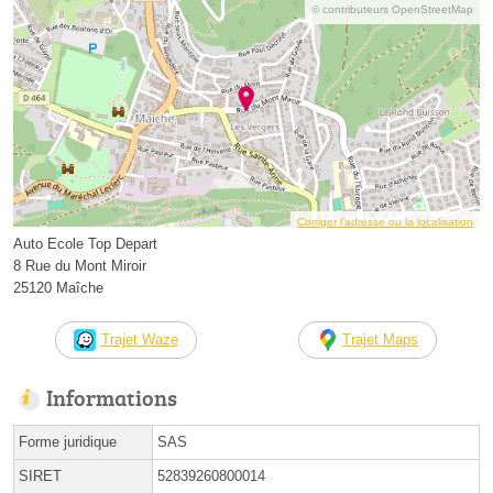
© contributeurs OpenStreetMap
Corriger l’adresse ou la localisation
Auto Ecole Top Depart
8 Rue du Mont Miroir
25120 Maîche
Trajet Waze
Trajet Maps
Informations
Forme juridique
SAS
SIRET
52839260800014