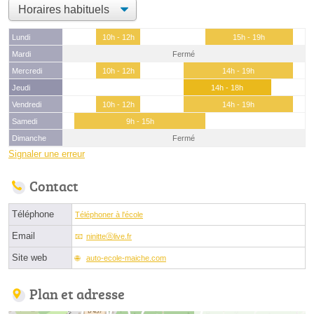
Lundi
10h - 12h
15h - 19h
Mardi
Fermé
Mercredi
10h - 12h
14h - 19h
Jeudi
14h - 18h
Vendredi
10h - 12h
14h - 19h
Samedi
9h - 15h
Dimanche
Fermé
Signaler une erreur
Contact
Téléphone
Téléphoner à l'école
Email
ninitteⓐlive.fr
Site web
auto-ecole-maiche.com
Plan et adresse