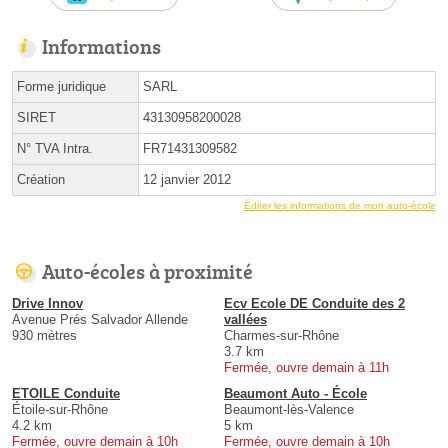
Informations
Forme juridique
SARL
SIRET
43130958200028
N° TVA Intra.
FR71431309582
Création
12 janvier 2012
Éditer les informations de mon auto-école
Auto-écoles à proximité
Drive Innov
Ecv Ecole DE Conduite des 2
Avenue Prés Salvador Allende
vallées
930 mètres
Charmes-sur-Rhône
3.7 km
Fermée, ouvre demain à 11h
ETOILE Conduite
Beaumont Auto - École
Étoile-sur-Rhône
Beaumont-lès-Valence
4.2 km
5 km
Fermée, ouvre demain à 10h
Fermée, ouvre demain à 10h