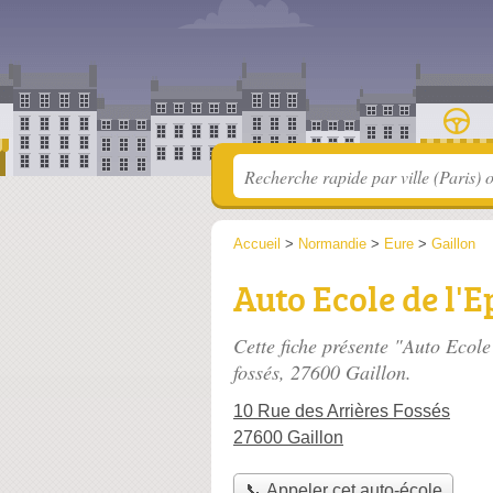
Accueil
>
Normandie
>
Eure
>
Gaillon
Auto Ecole de l'E
Cette fiche présente "Auto Ecole
fossés
, 27600 Gaillon.
10 Rue des Arrières Fossés
27600 Gaillon
📞 Appeler cet auto-école