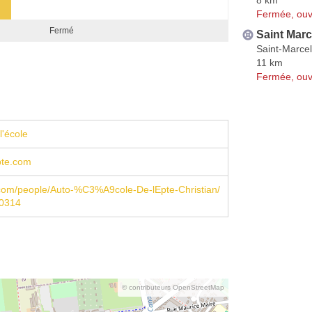
Fermée, ouv
Fermé
Saint Marc
Saint-Marcel
11 km
Fermée, ouv
l'école
pte.com
com/people/Auto-%C3%A9cole-De-lEpte-Christian/
0314
© contributeurs OpenStreetMap