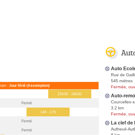
Aut
Auto Ecole
Rue de Gaill
545 mètres
ain :
Jour férié (Assomption)
Fermée, ouv
15h30 - 18h30
Auto-remo
Courcelles-s
Fermé
3.2 km
14h - 17h
Fermée, ouv
Fermé
La clef de
Autheuil-Auth
Fermé
8 km