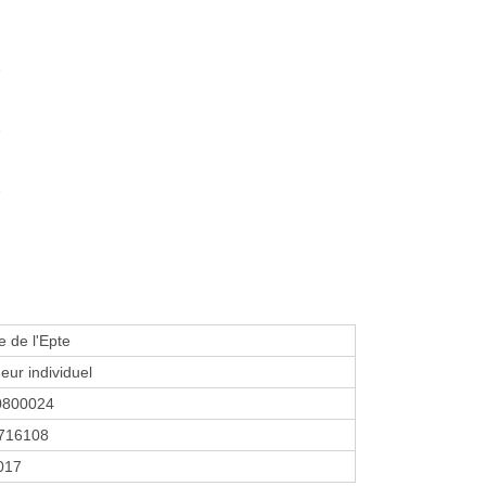
e
e
e
e de l'Epte
eur individuel
0800024
716108
2017