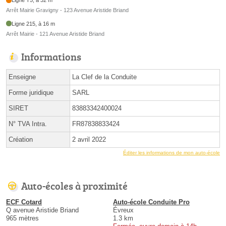
Ligne T5, à 32 m
Arrêt Mairie Gravigny - 123 Avenue Aristide Briand
Ligne 215, à 16 m
Arrêt Mairie - 121 Avenue Aristide Briand
Informations
Enseigne
La Clef de la Conduite
Forme juridique
SARL
SIRET
83883342400024
N° TVA Intra.
FR87838833424
Création
2 avril 2022
Éditer les informations de mon auto-école
Auto-écoles à proximité
ECF Cotard
Auto-école Conduite Pro
Q avenue Aristide Briand
Évreux
965 mètres
1.3 km