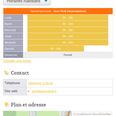
Samedi prochain :
Jour férié (Assomption)
Lundi
9h - 19h
Mardi
9h - 19h
Mercredi
9h - 19h
Jeudi
9h - 19h
Vendredi
9h - 19h
Samedi
9h - 16h
Dimanche
Fermé
Signaler une erreur
Contact
Téléphone
Téléphoner à l'école
Site web
laclefdelaconduite.fr
Plan et adresse
© contributeurs OpenStreetMap