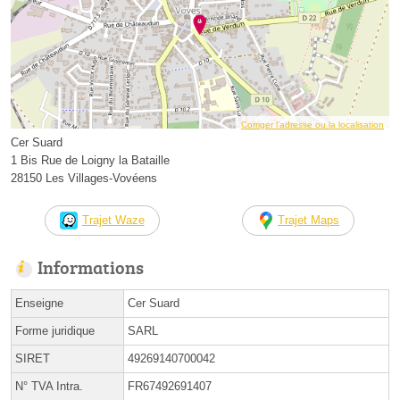
Corriger l’adresse ou la localisation
Cer Suard
1 Bis Rue de Loigny la Bataille
28150 Les Villages-Vovéens
Trajet Waze
Trajet Maps
Informations
Enseigne
Cer Suard
Forme juridique
SARL
SIRET
49269140700042
N° TVA Intra.
FR67492691407