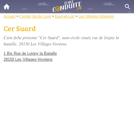
Accueil
>
Centre-Val de Loire
>
Eure-et-Loir
>
Les Villages-Vovéens
Cer Suard
Cette fiche présente "Cer Suard", auto-école située
rue de loigny la
bataille
, 28150 Les Villages-Vovéens.
1 Bis Rue de Loigny la Bataille
28150 Les Villages-Vovéens