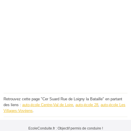
Retrouvez cette page "Cer Suard Rue de Loigny la Bataille" en partant
des liens :
auto-école Centre-Val de Loire
,
auto-école 28
,
auto-école Les
Villages-Vovéens
.
EcoleConduite.fr : Objectif permis de conduire !