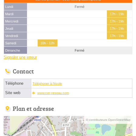
Lundi
Fermé
Mardi
17h - 19h
Mercredi
17h - 19h
Jeudi
17h - 19h
Vendredi
17h - 19h
Samedi
10h - 12h
Dimanche
Fermé
Signaler une erreur
Contact
Téléphone
Téléphoner à l'école
Site web
www.cer-reseau.com
Plan et adresse
© contributeurs OpenStreetMap