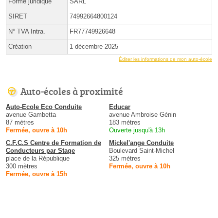
Forme juridique
SARL
SIRET
74992664800124
N° TVA Intra.
FR77749926648
Création
1 décembre 2025
Éditer les informations de mon auto-école
Auto-écoles à proximité
Auto-Ecole Eco Conduite
Educar
avenue Gambetta
avenue Ambroise Génin
87 mètres
183 mètres
Fermée, ouvre à 10h
Ouverte jusqu'à 13h
C.F.C.S Centre de Formation de
Mickel'ange Conduite
Conducteurs par Stage
Boulevard Saint-Michel
place de la République
325 mètres
300 mètres
Fermée, ouvre à 10h
Fermée, ouvre à 15h