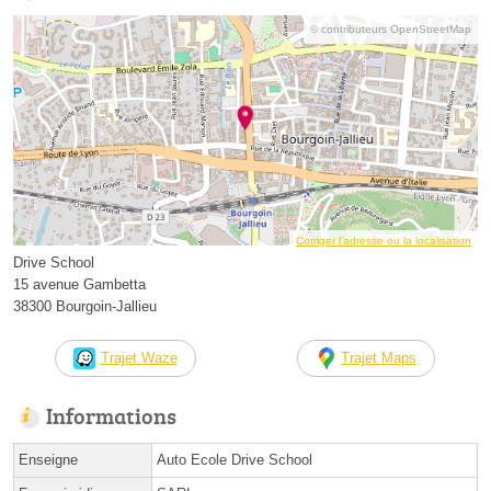
© contributeurs OpenStreetMap
Corriger l’adresse ou la localisation
Drive School
15 avenue Gambetta
38300 Bourgoin-Jallieu
Trajet Waze
Trajet Maps
Informations
Enseigne
Auto Ecole Drive School