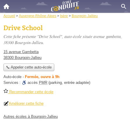
Accueil
>
Auvergne-Rhône-Alpes
>
Isère
>
Bourgoin-Jallieu
Drive School
Cette fiche présente "Drive School", auto-école située
avenue gambetta
,
38300 Bourgoin-Jallieu.
15 avenue Gambetta
38300 Bourgoin-Jallieu
📞 Appeler cette auto-école
Auto-école
-
Fermée, ouvre à 9h
Services :
accès
PMR
(parking, entrée adaptée)
Recommander cette école
Améliorer cette fiche
Autres écoles à Bourgoin-Jallieu