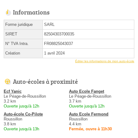
Informations
Forme juridique
SARL
SIRET
82504303700035
N° TVA Intra.
FR08825043037
Création
1 avril 2024
Éditer les informations de mon auto-école
Auto-écoles à proximité
Ecf Yanic
Auto Ecole Fanget
Le Péage-de-Roussillon
Le Péage-de-Roussillon
3.2 km
3.7 km
Ouverte jusqu'à 12h
Ouverte jusqu'à 12h
Auto-école Co-Pilote
Auto Ecole Fermond
Roussillon
Roussillon
3.8 km
4.4 km
Ouverte jusqu'à 13h
Fermée, ouvre à 11h30