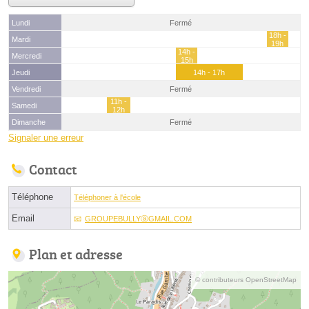
Lundi
Fermé
18h -
Mardi
19h
14h -
Mercredi
15h
Jeudi
14h - 17h
Vendredi
Fermé
11h -
Samedi
12h
Dimanche
Fermé
Signaler une erreur
Contact
Téléphone
Téléphoner à l'école
Email
GROUPEBULLYⓐGMAIL.COM
Plan et adresse
© contributeurs OpenStreetMap