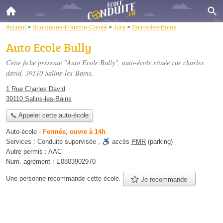
Accueil
>
Bourgogne-Franche-Comté
>
Jura
>
Salins-les-Bains
Auto Ecole Bully
Cette fiche présente "Auto Ecole Bully", auto-école située
rue charles
david
, 39110 Salins-les-Bains.
1 Rue Charles David
39110 Salins-les-Bains
📞 Appeler cette auto-école
Auto-école
-
Fermée, ouvre à 14h
Services :
Conduite supervisée
,
accès
PMR
(parking)
Autre permis :
AAC
Num. agrément :
E0803902970
Une personne
recommande
cette école.
Je recommande