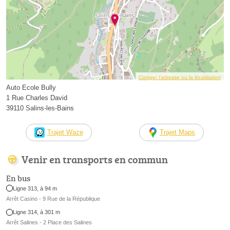
Corriger l’adresse ou la localisation
Auto Ecole Bully
1 Rue Charles David
39110 Salins-les-Bains
Trajet Waze
Trajet Maps
Venir en transports en commun
En bus
Ligne 313, à 94 m
Arrêt Casino - 9 Rue de la République
Ligne 314, à 301 m
Arrêt Salines - 2 Place des Salines