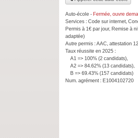
Auto-école
-
Fermée, ouvre dema
Services :
Code sur internet
,
Cond
Permis à 1€ par jour
,
Remise à n
adaptée)
Autre permis :
AAC, attestation 1
Taux réussite en 2025 :
A1 => 100% (2 candidats),
A2 => 84.62% (13 candidats),
B => 69.43% (157 candidats)
Num. agrément :
E1004102720