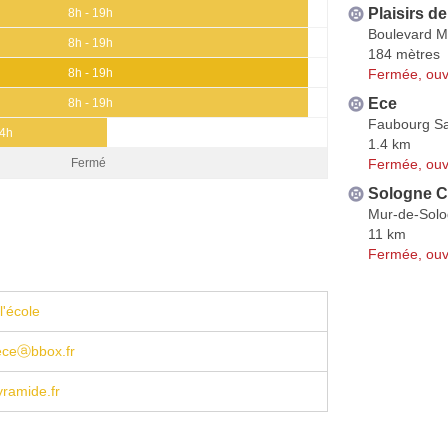
Plaisirs 
8h - 19h
Boulevard M
8h - 19h
184 mètres
Fermée, ouv
8h - 19h
Ece
8h - 19h
Faubourg Sa
14h
1.4 km
Fermée, ouv
Fermé
Sologne C
Mur-de-Sol
11 km
Fermée, ouv
l'école
eceⓐbbox.fr
ramide.fr