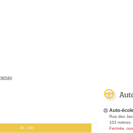
thenay
Aut
Auto-écol
Rue des Jav
103 mètres
Fermée, ouv
8h - 19h