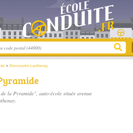
her
>
Romorantin-Lanthenay
 Pyramide
e de la Pyramide", auto-école située
avenue
thenay.