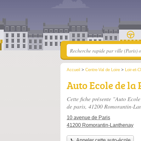
Accueil
>
Centre-Val de Loire
>
Loir-et-C
Auto Ecole de la
Cette fiche présente "Auto Ecol
de paris
, 41200 Romorantin-Lan
10 avenue de Paris
41200 Romorantin-Lanthenay
📞 Appeler cette auto-école