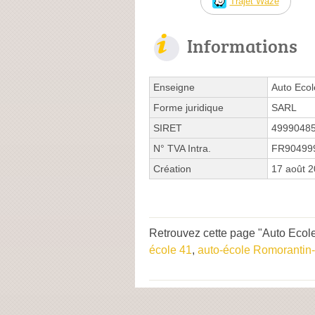
Trajet Waze
Informations
Enseigne
Auto Ecol
Forme juridique
SARL
SIRET
4999048
N° TVA Intra.
FR90499
Création
17 août 
Retrouvez cette page "Auto Ecole
école 41
,
auto-école Romorantin