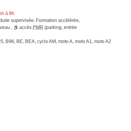
in à 8h
uite supervisée
,
Formation accélérée
,
iveau
,
accès
PMR
(parking, entrée
25, B96, BE, BEA, cyclo AM, moto A, moto A1, moto A2