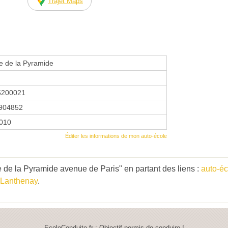
Trajet Maps
e de la Pyramide
5200021
904852
2010
Éditer les informations de mon auto-école
 de la Pyramide avenue de Paris" en partant des liens :
auto-éc
-Lanthenay
.
EcoleConduite.fr : Objectif permis de conduire !