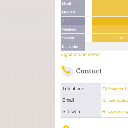
Mardi
Mercredi
Jeudi
Vendredi
Samedi
8h - 
Dimanche
Signaler une erreur
Contact
Téléphone
Téléphoner à 
Email
autoecole
Site web
www.ecepy