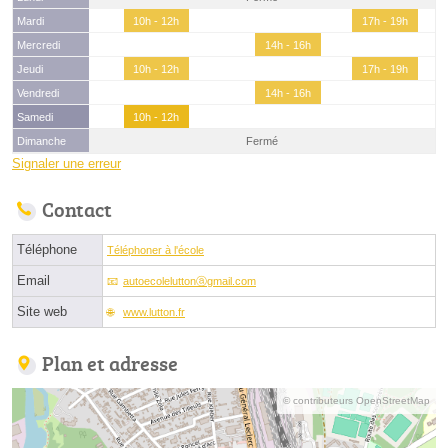
Mardi
10h - 12h
17h - 19h
Mercredi
14h - 16h
Jeudi
10h - 12h
17h - 19h
Vendredi
14h - 16h
Samedi
10h - 12h
Dimanche
Fermé
Signaler une erreur
Contact
Téléphone
Téléphoner à l'école
Email
autoecoleluttonⓐgmail.com
Site web
www.lutton.fr
Plan et adresse
© contributeurs OpenStreetMap