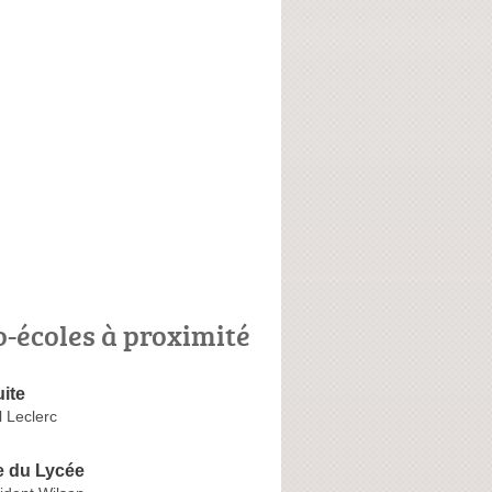
o-écoles à proximité
ite
 Leclerc
e du Lycée