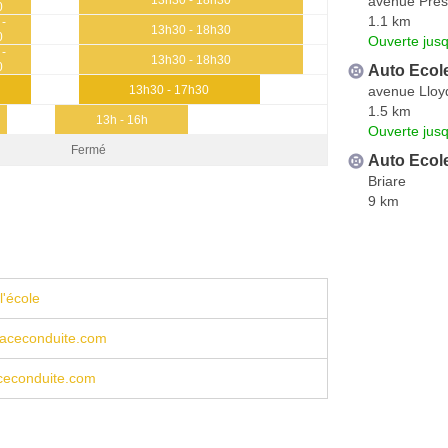
avenue Prés
0
1.1 km
 -
13h30 - 18h30
0
Ouverte jus
 -
13h30 - 18h30
0
Auto Ecol
avenue Lloy
0
13h30 - 17h30
1.5 km
13h - 16h
Ouverte jus
Fermé
Auto Ecole
Briare
9 km
l'école
aceconduite.com
econduite.com