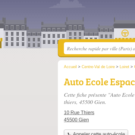
Accueil
>
Centre-Val de Loire
>
Loiret
>
Auto Ecole Espa
Cette fiche présente "Auto Ecol
thiers
, 45500 Gien.
10 Rue Thiers
45500 Gien
📞 Appeler cette auto-école