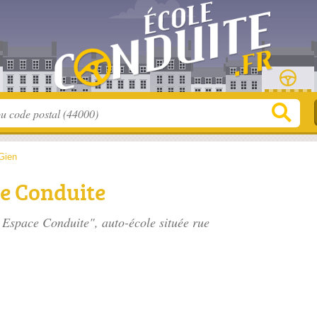
Gien
ce Conduite
e Espace Conduite", auto-école située
rue