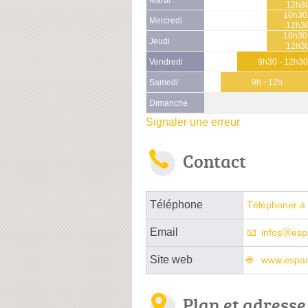
12h3
10h30
Mercredi
12h3
10h30
Jeudi
12h3
Vendredi
9h30 - 12h3
Samedi
9h - 12h
Dimanche
Signaler une erreur
Contact
Téléphone
Téléphoner à 
Email
infosⓐesp
Site web
www.espac
Plan et adresse