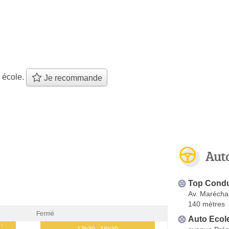
 école.
Je recommande
Aut
Top Condu
Av. Maréchal
140 mètres
Fermé
Auto Ecol
 -
13h30 - 18h30