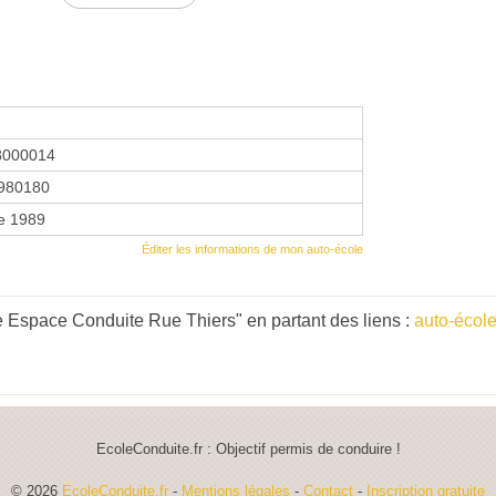
8000014
980180
e 1989
Éditer les informations de mon auto-école
 Espace Conduite Rue Thiers" en partant des liens :
auto-école
EcoleConduite.fr : Objectif permis de conduire !
© 2026
EcoleConduite.fr
-
Mentions légales
-
Contact
-
Inscription gratuite