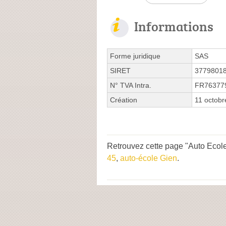
Informations
Forme juridique
SAS
SIRET
3779801
N° TVA Intra.
FR76377
Création
11 octobr
Retrouvez cette page "Auto Ecole
45
,
auto-école Gien
.