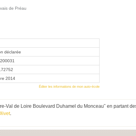
uvais de Préau
on déclarée
5200031
172752
re 2014
Éditer les informations de mon auto-école
re-Val de Loire Boulevard Duhamel du Monceau" en partant des
livet
.