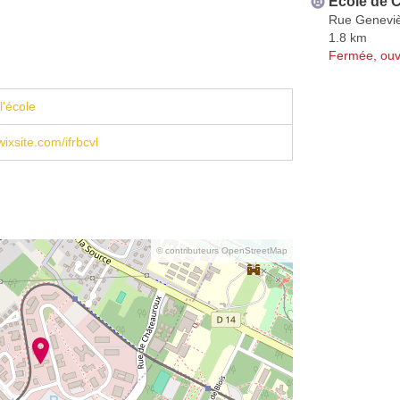
Ecole de C
Rue Geneviè
1.8 km
Fermée, ouv
l'école
wixsite.com/ifrbcvl
© contributeurs OpenStreetMap