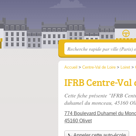
Accueil
>
Centre-Val de Loire
>
Loiret
>
IFRB Centre-Val 
Cette fiche présente "IFRB Centr
duhamel du monceau
, 45160 Oli
774 Boulevard Duhamel du Mon
45160 Olivet
📞 Appeler cette auto-école