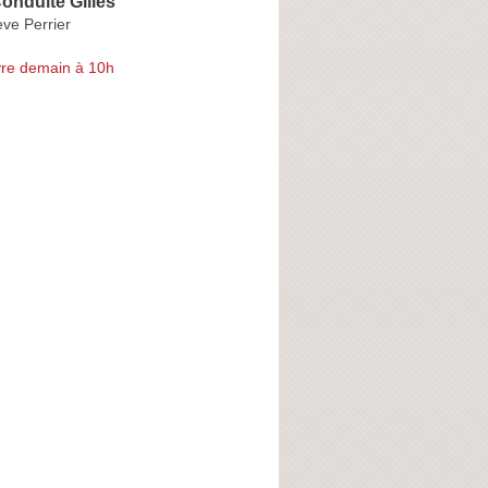
onduite Gilles
ve Perrier
re demain à 10h