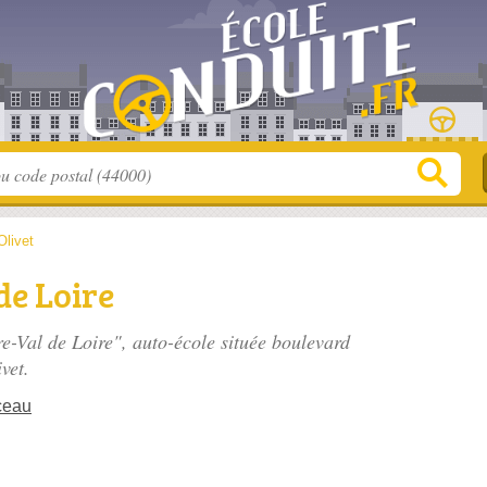
Olivet
de Loire
e-Val de Loire", auto-école située
boulevard
vet.
ceau