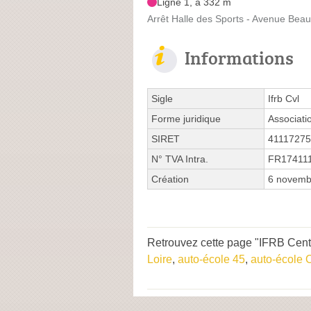
Ligne 1, à 332 m
Arrêt Halle des Sports - Avenue Bea
Informations
Sigle
Ifrb Cvl
Forme juridique
Associati
SIRET
4111727
N° TVA Intra.
FR17411
Création
6 novemb
Retrouvez cette page "IFRB Cent
Loire
,
auto-école 45
,
auto-école O