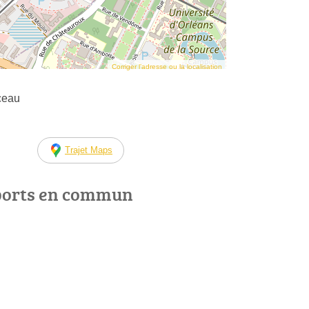
Corriger l’adresse ou la localisation
ceau
Trajet Maps
ports en commun