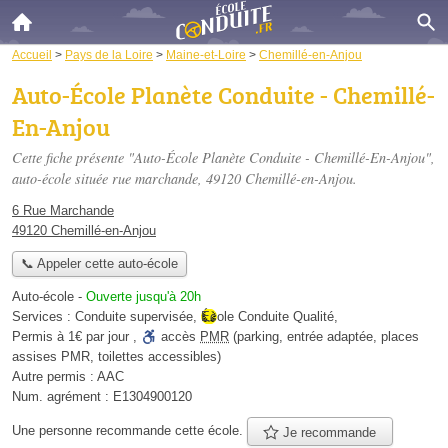
Accueil
>
Pays de la Loire
>
Maine-et-Loire
>
Chemillé-en-Anjou
Auto-École Planète Conduite - Chemillé-
En-Anjou
Cette fiche présente "Auto-École Planète Conduite - Chemillé-En-Anjou",
auto-école située
rue marchande
, 49120 Chemillé-en-Anjou.
6 Rue Marchande
49120 Chemillé-en-Anjou
📞 Appeler cette auto-école
Auto-école
-
Ouverte jusqu'à 20h
Services :
Conduite supervisée
,
École Conduite Qualité
,
Permis à 1€ par jour
,
accès
PMR
(parking, entrée adaptée, places
assises PMR, toilettes accessibles)
Autre permis :
AAC
Num. agrément :
E1304900120
Une personne
recommande
cette école.
Je recommande