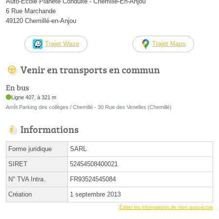
Auto-École Planète Conduite - Chemillé-En-Anjou
6 Rue Marchande
49120 Chemillé-en-Anjou
Trajet Waze
Trajet Maps
Venir en transports en commun
En bus
Ligne 407, à 321 m
Arrêt Parking des collèges / Chemillé - 30 Rue des Venelles (Chemillé)
Informations
Forme juridique
SARL
SIRET
52454508400021
N° TVA Intra.
FR93524545084
Création
1 septembre 2013
Éditer les informations de mon auto-école