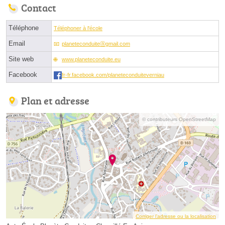
Contact
Téléphone
Téléphoner à l'école
Email
planeteconduiteⓐgmail.com
Site web
www.planeteconduite.eu
Facebook
fr-fr.facebook.com/planeteconduiteverniau
Plan et adresse
© contributeurs OpenStreetMap
Corriger l’adresse ou la localisation