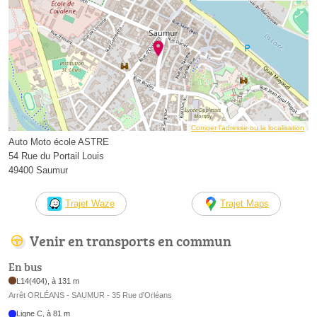
Corriger l’adresse ou la localisation
Auto Moto école ASTRE
54 Rue du Portail Louis
49400 Saumur
Trajet Waze
Trajet Maps
Venir en transports en commun
En bus
L14(404), à 131 m
Arrêt ORLÉANS - SAUMUR - 35 Rue d'Orléans
Ligne C, à 81 m