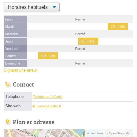
Lundi
Fermé
Mardi
17h - 19h
Mercredi
Fermé
Jeudi
14h - 16h
Vendredi
Fermé
Samedi
10h - 12h
Dimanche
Fermé
Signaler une erreur
Contact
Téléphone
Téléphoner à l'école
Site web
www.ae-astre.fr
Plan et adresse
© contributeurs OpenStreetMap