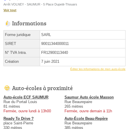
Arrêt VOLNEY - SAUMUR - 5 Place Dupetit-Thouars
Voir tout
Informations
Forme juridique
SARL
SIRET
90011344000011
N° TVA Intra.
FR12900113440
Création
7 juin 2021
Éditer les informations de mon auto-école
Auto-écoles à proximité
Auto-école ECF SAUMUR
Saumur Auto école Masson
Rue du Portail Louis
Rue Beaurepaire
81 mètres
265 mètres
Fermée, ouvre lundi à 13h00
Fermée, ouvre demain à 11h
Ready To Drive ?
Auto-École Beau-Repère
place Saint-Pierre
Rue Beaurepaire
330 mètres
385 mètres