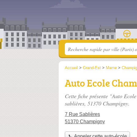
Accueil
>
Grand-Est
>
Marne
>
Champi
Auto Ecole Cha
Cette fiche présente "Auto Ecol
sablières
, 51370 Champigny.
7 Rue Sablières
51370 Champigny
📞 Appeler cette auto-école