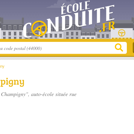
gny
mpigny
e Champigny", auto-école située
rue