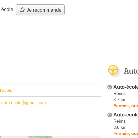
 école.
Je recommande
Aut
Auto-écol
l'école
Reims
3.7 km
.auto.ecoleⓐgmail.com
Fermée, ouv
Auto-ecol
Reims
3.8 km
Fermée, ouv