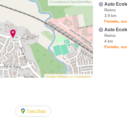
© contributeurs OpenStreetMap
Auto Ecol
Reims
3.9 km
Fermée, ouv
Auto Ecole
Reims
4 km
Fermée, ouv
Corriger l’adresse ou la localisation
Trajet Maps