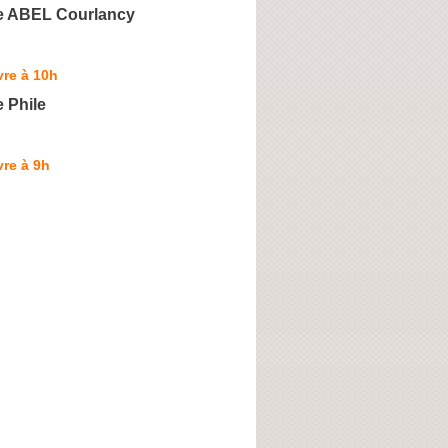
e ABEL Courlancy
re à 10h
 Phile
re à 9h