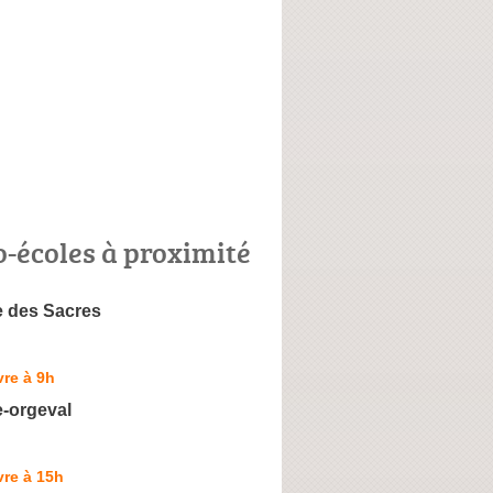
o-écoles à proximité
e des Sacres
re à 9h
e-orgeval
re à 15h