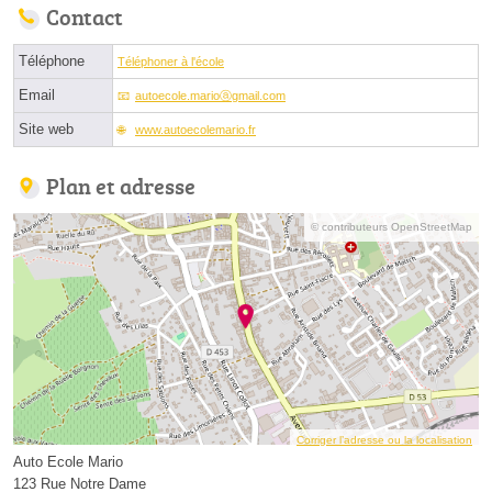
Contact
Téléphone
Téléphoner à l'école
Email
autoecole.marioⓐgmail.com
Site web
www.autoecolemario.fr
Plan et adresse
© contributeurs OpenStreetMap
Corriger l’adresse ou la localisation
Auto Ecole Mario
123 Rue Notre Dame