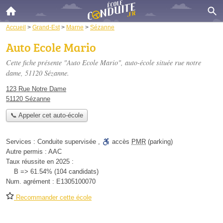
Accueil
>
Grand-Est
>
Marne
>
Sézanne
Auto Ecole Mario
Cette fiche présente "Auto Ecole Mario", auto-école située
rue notre
dame
, 51120 Sézanne.
123 Rue Notre Dame
51120 Sézanne
📞 Appeler cet auto-école
Services :
Conduite supervisée
,
accès
PMR
(parking)
Autre permis :
AAC
Taux réussite en 2025 :
B => 61.54% (104 candidats)
Num. agrément :
E1305100070
Recommander cette école