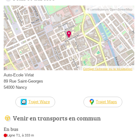
© contributeurs OpenStreetMap
Corriger l’adresse ou la localisation
Auto-Ecole Virlat
89 Rue Saint-Georges
54000 Nancy
Trajet Waze
Trajet Maps
Venir en transports en commun
En bus
Ligne T1, à 333 m