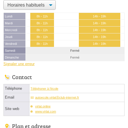
Lundi
8h - 11h
14h - 19h
Mardi
8h - 11h
14h - 19h
Mercredi
8h - 11h
14h - 19h
Jeudi
8h - 11h
14h - 19h
Vendredi
8h - 11h
14h - 19h
Samedi
Fermé
Dimanche
Fermé
Signaler une erreur
Contact
Téléphone
Téléphoner à l'école
Email
autoecole.virlatⓐclub-internet.fr
virlat.online
Site web
www.virlat.com
Plan et adresse