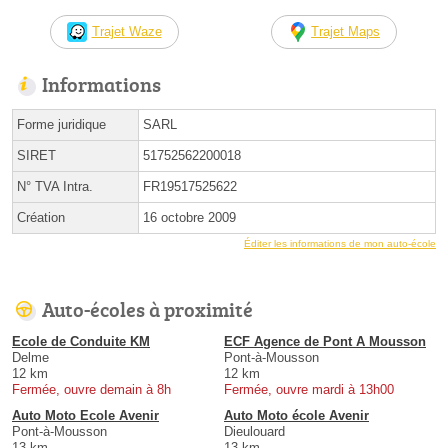
Trajet Waze
Trajet Maps
Informations
Forme juridique
SARL
SIRET
51752562200018
N° TVA Intra.
FR19517525622
Création
16 octobre 2009
Éditer les informations de mon auto-école
Auto-écoles à proximité
Ecole de Conduite KM
ECF Agence de Pont A Mousson
Delme
Pont-à-Mousson
12 km
12 km
Fermée, ouvre demain à 8h
Fermée, ouvre mardi à 13h00
Auto Moto Ecole Avenir
Auto Moto école Avenir
Pont-à-Mousson
Dieulouard
13 km
13 km