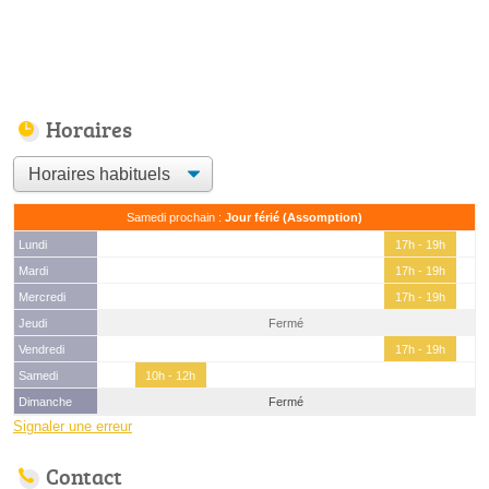
Horaires
Samedi prochain :
Jour férié (Assomption)
Lundi
17h - 19h
Mardi
17h - 19h
Mercredi
17h - 19h
Jeudi
Fermé
Vendredi
17h - 19h
Samedi
10h - 12h
Dimanche
Fermé
Signaler une erreur
Contact