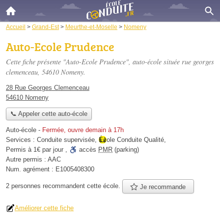
Accueil
>
Grand-Est
>
Meurthe-et-Moselle
>
Nomeny
Auto-Ecole Prudence
Cette fiche présente "Auto-Ecole Prudence", auto-école située
rue georges
clemenceau
, 54610 Nomeny.
28 Rue Georges Clemenceau
54610 Nomeny
📞 Appeler cette auto-école
Auto-école
-
Fermée, ouvre demain à 17h
Services :
Conduite supervisée
,
École Conduite Qualité
,
Permis à 1€ par jour
,
accès
PMR
(parking)
Autre permis :
AAC
Num. agrément :
E1005408300
2 personnes
recommandent
cette école.
Je recommande
Améliorer cette fiche