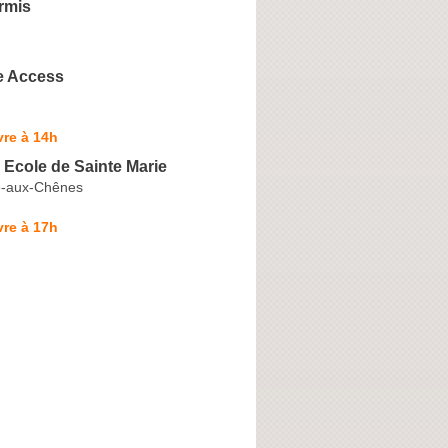
rmis
e Access
re à 14h
Ecole de Sainte Marie
e-aux-Chênes
re à 17h