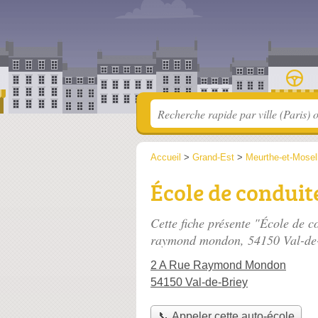
Accueil
>
Grand-Est
>
Meurthe-et-Mosel
École de conduit
Cette fiche présente "École de 
raymond mondon
, 54150 Val-de
2 A Rue Raymond Mondon
54150 Val-de-Briey
📞 Appeler cette auto-école