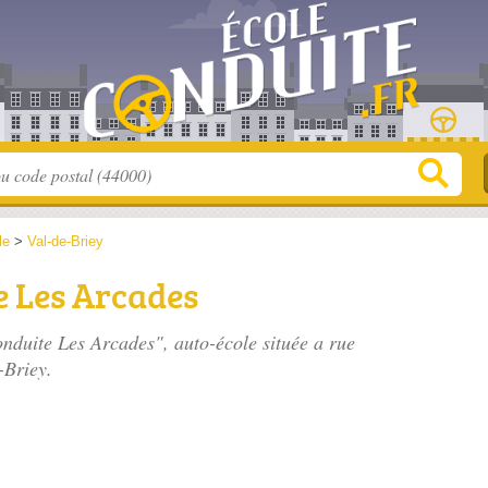
le
>
Val-de-Briey
e Les Arcades
conduite Les Arcades", auto-école située
a rue
-Briey.