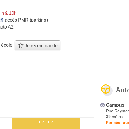
in à 10h
accès
PMR
(parking)
moto A2
 école.
Je recommande
Aut
Campus
Rue Raymo
39 mètres
Fermée, ouv
13h - 18h