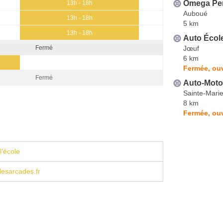
Omega Pe
13h - 18h
Auboué
13h - 18h
5 km
13h - 18h
Auto Écol
Jœuf
Fermé
6 km
Fermée, ouv
Fermé
Auto-Moto 
Sainte-Mari
8 km
Fermée, ouv
l'école
lesarcades.fr