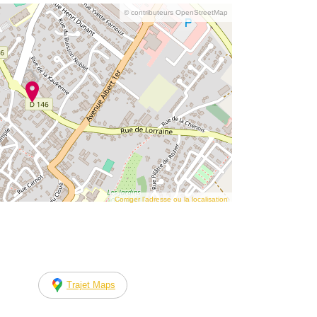
© contributeurs OpenStreetMap
Corriger l’adresse ou la localisation
Trajet Maps