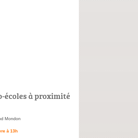
o-écoles à proximité
nd Mondon
re à 13h