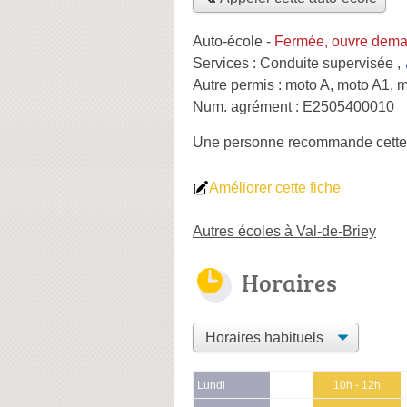
Auto-école
-
Fermée, ouvre dema
Services :
Conduite supervisée
,
Autre permis :
moto A, moto A1, 
Num. agrément :
E2505400010
Une personne
recommande
cette
Améliorer cette fiche
Autres écoles à Val-de-Briey
Horaires
Lundi
10h - 12h