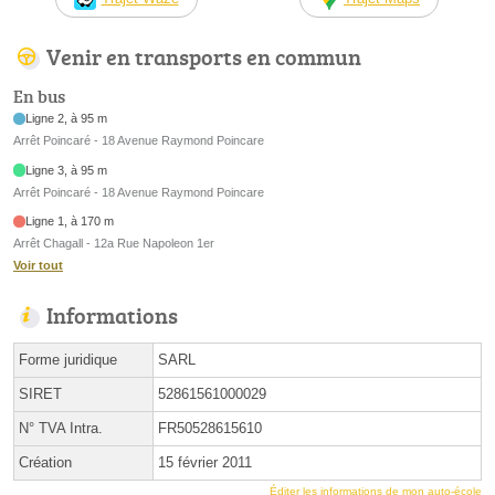
Venir en transports en commun
En bus
Ligne 2, à 95 m
Arrêt Poincaré - 18 Avenue Raymond Poincare
Ligne 3, à 95 m
Arrêt Poincaré - 18 Avenue Raymond Poincare
Ligne 1, à 170 m
Arrêt Chagall - 12a Rue Napoleon 1er
Voir tout
Informations
Forme juridique
SARL
SIRET
52861561000029
N° TVA Intra.
FR50528615610
Création
15 février 2011
Éditer les informations de mon auto-école