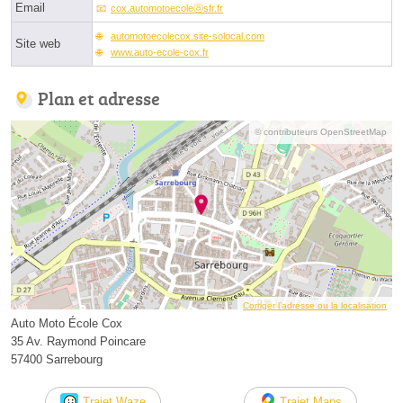
Email
cox.automotoecoleⓐsfr.fr
automotoecolecox.site-solocal.com
Site web
www.auto-ecole-cox.fr
Plan et adresse
© contributeurs OpenStreetMap
Corriger l’adresse ou la localisation
Auto Moto École Cox
35 Av. Raymond Poincare
57400 Sarrebourg
Trajet Waze
Trajet Maps