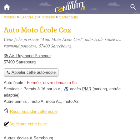
Accueil
>
Grand-Est
>
Moselle
>
Sarrebourg
Auto Moto École Cox
Cette fiche présente "Auto Moto École Cox", auto-école située
av.
raymond poincare
, 57400 Sarrebourg.
35 Av. Raymond Poincare
57400 Sarrebourg
📞 Appeler cette auto-école
Auto-école
-
Fermée, ouvre demain à 9h
Services :
Permis à 1€ par jour
,
accès
PMR
(parking, entrée
adaptée)
Autre permis :
moto A, moto A1, moto A2
Recommander cette école
Améliorer cette fiche
Autres écoles à Sarrebourg