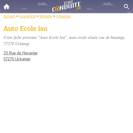
Accueil
>
Grand-Est
>
Moselle
>
Uckange
Auto Ecole Isa
Cette fiche présente "Auto Ecole Isa", auto-école située
rue de hayange
,
57270 Uckange.
23 Rue de Hayange
57270 Uckange