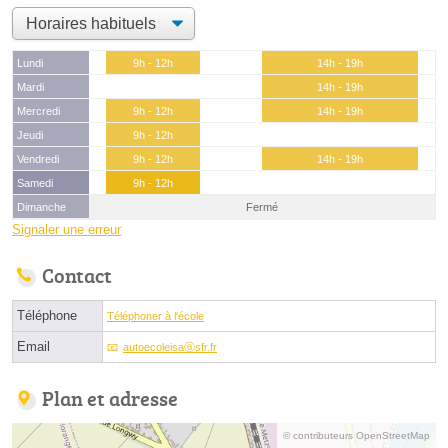
Lundi
9h - 12h
14h - 19h
Mardi
14h - 19h
Mercredi
9h - 12h
14h - 19h
Jeudi
9h - 12h
Vendredi
9h - 12h
14h - 19h
Samedi
9h - 12h
Dimanche
Fermé
Signaler une erreur
Contact
Téléphone
Téléphoner à l'école
Email
autoecoleisaⓐsfr.fr
Plan et adresse
© contributeurs OpenStreetMap