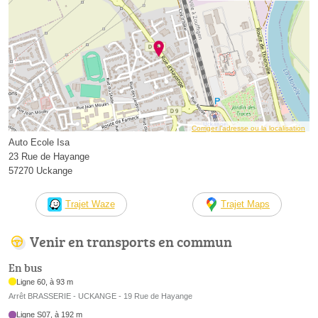
Corriger l’adresse ou la localisation
Auto Ecole Isa
23 Rue de Hayange
57270 Uckange
Trajet Waze
Trajet Maps
Venir en transports en commun
En bus
Ligne 60, à 93 m
Arrêt BRASSERIE - UCKANGE - 19 Rue de Hayange
Ligne S07, à 192 m