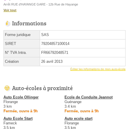
Arrêt RUE d'HAYANGE GARE - 12b Rue de Hayange
Voir tout
Informations
Forme juridique
SAS
SIRET
79204857100014
N° TVA Intra.
FR66792048571
Création
26 avril 2013
Éditer les informations de mon auto-école
Auto-écoles à proximité
Auto Ecole Ollinger
Ecole de Conduite Jeannot
Florange
Guénange
3 km
3.4 km
Fermée, ouvre à 9h
Fermée, ouvre à 9h
Auto Ecole Start
Auto ecole start
Fameck
Florange
3.5 km
3.5 km