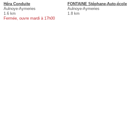
Héra Conduite
FONTAINE Stéphane-Auto-école
Aulnoye-Aymeries
Aulnoye-Aymeries
1.6 km
1.8 km
Fermée, ouvre mardi à 17h00