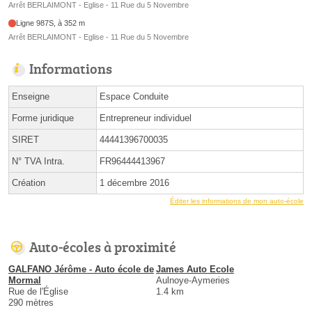
Arrêt BERLAIMONT - Eglise - 11 Rue du 5 Novembre
Ligne 987S, à 352 m
Arrêt BERLAIMONT - Eglise - 11 Rue du 5 Novembre
Informations
Enseigne
Espace Conduite
Forme juridique
Entrepreneur individuel
SIRET
44441396700035
N° TVA Intra.
FR96444413967
Création
1 décembre 2016
Éditer les informations de mon auto-école
Auto-écoles à proximité
GALFANO Jérôme - Auto école de
James Auto Ecole
Mormal
Aulnoye-Aymeries
Rue de l'Église
1.4 km
290 mètres