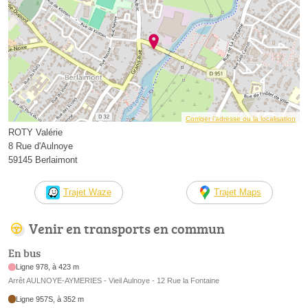
Corriger l’adresse ou la localisation
ROTY Valérie
8 Rue d'Aulnoye
59145 Berlaimont
Trajet Waze
Trajet Maps
Venir en transports en commun
En bus
Ligne 978, à 423 m
Arrêt AULNOYE-AYMERIES - Vieil Aulnoye - 12 Rue la Fontaine
Ligne 957S, à 352 m