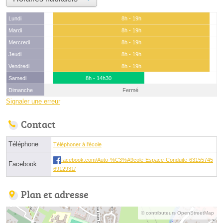
Lundi
8h - 19h
Mardi
8h - 19h
Mercredi
8h - 19h
Jeudi
8h - 19h
Vendredi
8h - 19h
Samedi
8h - 14h30
Dimanche
Fermé
Signaler une erreur
Contact
Téléphone
Téléphoner à l'école
facebook.com/Auto-%C3%A9cole-Espace-Conduite-63155745
Facebook
6912931/
Plan et adresse
© contributeurs OpenStreetMap