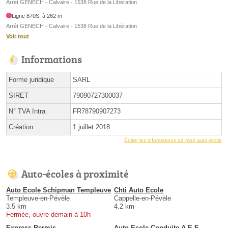
Arrêt GENECH - Calvaire - 1538 Rue de la Libération
Ligne 870S, à 262 m
Arrêt GENECH - Calvaire - 1538 Rue de la Libération
Voir tout
Informations
Forme juridique
SARL
SIRET
79090727300037
N° TVA Intra.
FR78790907273
Création
1 juillet 2018
Éditer les informations de mon auto-école
Auto-écoles à proximité
Auto Ecole Schipman Templeuve
Chti Auto Ecole
Templeuve-en-Pévèle
Cappelle-en-Pévèle
3.5 km
4.2 km
Fermée, ouvre demain à 10h
Express Permis
Auto Ecole Conduite A.E.F