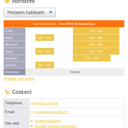
Horaires
Samedi prochain :
Jour férié (Assomption)
Lundi
14h - 19h
Mardi
10h - 12h
14h - 19h
Mercredi
14h - 19h
Jeudi
10h - 12h
14h - 19h
Vendredi
14h - 18h
Samedi
10h - 12h
Dimanche
Fermé
Signaler une erreur
Contact
Téléphone
Téléphoner à l'école
Email
lecoledeconduiteⓐsfr.fr
lecoledeconduite.fr
Site web
www.lille-conduite-metropole.fr