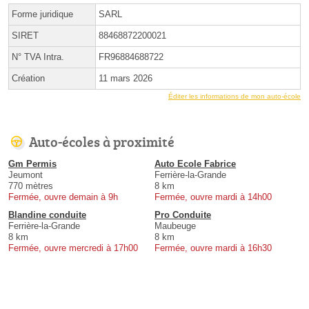
Forme juridique
SARL
SIRET
88468872200021
N° TVA Intra.
FR96884688722
Création
11 mars 2026
Éditer les informations de mon auto-école
Auto-écoles à proximité
Gm Permis
Auto Ecole Fabrice
Jeumont
Ferrière-la-Grande
770 mètres
8 km
Fermée, ouvre demain à 9h
Fermée, ouvre mardi à 14h00
Blandine conduite
Pro Conduite
Ferrière-la-Grande
Maubeuge
8 km
8 km
Fermée, ouvre mercredi à 17h00
Fermée, ouvre mardi à 16h30