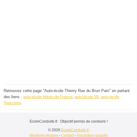
Retrouvez cette page "Auto-école Thierry Rue du Brun Pain" en partant
des liens :
auto-école Hauts-de-France
,
auto-école 59
,
auto-école
Tourcoing
.
EcoleConduite.fr : Objectif permis de conduire !
© 2026
EcoleConduite.fr
Mentions légales
-
Contact
-
Inscription gratuite