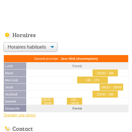
Horaires
Samedi prochain :
Jour férié (Assomption)
Lundi
Fermé
Mardi
15h30 - 18h
Mercredi
14h - 17h
Jeudi
16h15 - 18h30
Vendredi
15h30 - 18h
10h30 -
13h -
Samedi
11h45
14h30
Dimanche
Fermé
Signaler une erreur
Contact