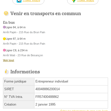
Trajet Waze
Trajet Maps
Venir en transports en commun
En bus
Ligne 84, à 64 m
Arrêt Papin - 215 Rue du Brun Pain
Ligne 87, à 64 m
Arrêt Papin - 215 Rue du Brun Pain
Ligne C8, à 234 m
Arrêt Watt - 23 Rue de Besançon
Voir tout
Informations
Forme juridique
Entrepreneur individuel
SIRET
40048886200014
N° TVA Intra.
FR57400488862
Création
2 janvier 1995
Éditer les informations de mon auto-école