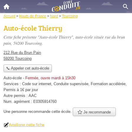
Accueil
>
Hauts-de-France
>
Nord
>
Tourcoing
Auto-école Thierry
Cette fiche présente "Auto-école Thierry", auto-école située
rue du brun
pain
, 59200 Tourcoing.
212 Rue du Brun Pain
59200 Tourcoing
📞 Appeler cet auto-école
Auto-école
-
Fermée, ouvre mardi à 15h30
Services :
Code sur internet
,
Conduite supervisée
,
Formation accélérée
,
Permis à 1€ par jour
Autre permis :
AAC
Num. agrément :
E0305914760
Une personne
recommande
cette école.
Je recommande
Améliorer cette fiche