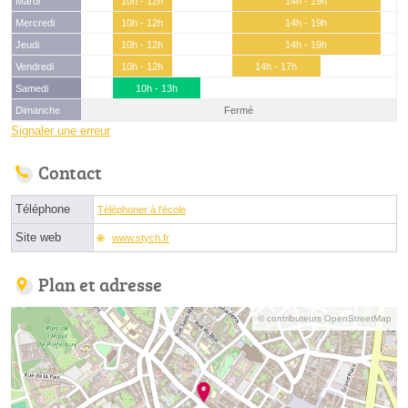
Mardi
10h - 12h
14h - 19h
Mercredi
10h - 12h
14h - 19h
Jeudi
10h - 12h
14h - 19h
Vendredi
10h - 12h
14h - 17h
Samedi
10h - 13h
Dimanche
Fermé
Signaler une erreur
Contact
Téléphone
Téléphoner à l'école
Site web
www.stych.fr
Plan et adresse
© contributeurs OpenStreetMap