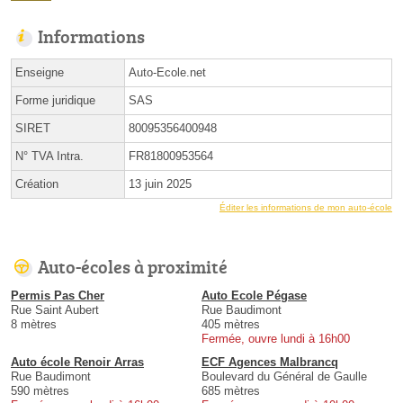
Informations
Enseigne
Auto-Ecole.net
Forme juridique
SAS
SIRET
80095356400948
N° TVA Intra.
FR81800953564
Création
13 juin 2025
Éditer les informations de mon auto-école
Auto-écoles à proximité
Permis Pas Cher
Auto Ecole Pégase
Rue Saint Aubert
Rue Baudimont
8 mètres
405 mètres
Fermée, ouvre lundi à 16h00
Auto école Renoir Arras
ECF Agences Malbrancq
Rue Baudimont
Boulevard du Général de Gaulle
590 mètres
685 mètres