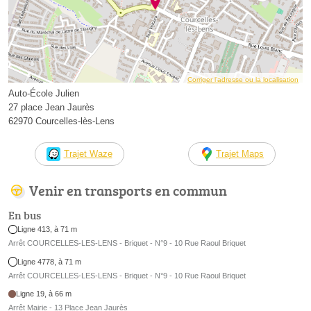
Corriger l’adresse ou la localisation
Auto-École Julien
27 place Jean Jaurès
62970 Courcelles-lès-Lens
Trajet Waze
Trajet Maps
Venir en transports en commun
En bus
Ligne 413, à 71 m
Arrêt COURCELLES-LES-LENS - Briquet - N°9 - 10 Rue Raoul Briquet
Ligne 4778, à 71 m
Arrêt COURCELLES-LES-LENS - Briquet - N°9 - 10 Rue Raoul Briquet
Ligne 19, à 66 m
Arrêt Mairie - 13 Place Jean Jaurès