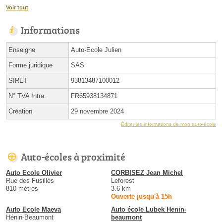
Voir tout
Informations
Enseigne
Auto-Ecole Julien
Forme juridique
SAS
SIRET
93813487100012
N° TVA Intra.
FR65938134871
Création
29 novembre 2024
Éditer les informations de mon auto-école
Auto-écoles à proximité
Auto Ecole Olivier
CORBISEZ Jean Michel
Rue des Fusillés
Leforest
810 mètres
3.6 km
Ouverte jusqu'à 15h
Auto Ecole Maeva
Auto école Lubek Henin-
Hénin-Beaumont
beaumont