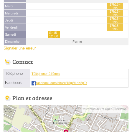
17h15 -
Mardi
19h
17h15 -
Mercredi
19h
17h15 -
Jeudi
19h
17h15 -
Vendredi
19h
11h15 -
Samedi
12h30
Dimanche
Fermé
Signaler une erreur
Contact
Téléphone
Téléphoner à l'école
Facebook
facebook.com/share/15gWLdK5pT/
Plan et adresse
© contributeurs OpenStreetMap