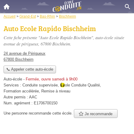
Accueil
>
Grand-Est
>
Bas-Rhin
>
Bischheim
Auto Ecole Rapido Bischheim
Cette fiche présente "Auto Ecole Rapido Bischheim", auto-école située
avenue de périgueux
, 67800 Bischheim.
24 avenue de Périgueux
67800 Bischheim
📞 Appeler cette auto-école
Auto-école
-
Fermée, ouvre samedi à 9h00
Services :
Conduite supervisée
,
École Conduite Qualité
,
Formation accélérée
,
Remise à niveau
Autre permis :
AAC
Num. agrément :
E1706700150
Une personne
recommande
cette école.
Je recommande