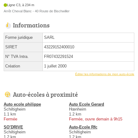
Ligne C3, à 234 m
Arrêt Cheval Blanc - 40 Route de Bischwiller
Informations
Forme juridique
SARL
SIRET
43229152400010
N° TVA Intra.
FR07432291524
Création
1 juillet 2000
Éditer les informations de mon auto-école
Auto-écoles à proximité
Auto ecole philippe
Auto Ecole Gerard
Schiltigheim
Hœnheim
1.1 km
1.2 km
Fermée
Fermée, ouvre demain à 9h15
SO’DRIVE
Auto-Ecole Rfc
Schiltigheim
Schiltigheim
1.2 km
1.2 km