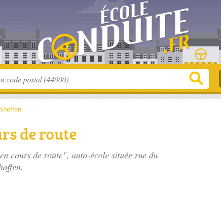
shoffen
urs de route
 en cours de route", auto-école située
rue du
hoffen.