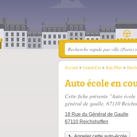
Accueil
>
Grand-Est
>
Bas-Rhin
>
Reich
Auto école en co
Cette fiche présente "Auto école
général de gaulle
, 67110 Reichs
18 Rue du Général de Gaulle
67110 Reichshoffen
📞 Appeler cette auto-école