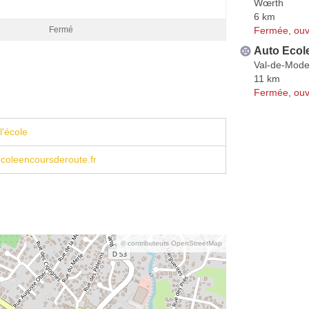
Wœrth
6 km
Fermée, ouv
Fermé
Auto Ecol
Val-de-Mode
11 km
Fermée, ouv
l'école
coleencoursderoute.fr
© contributeurs OpenStreetMap