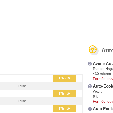
Aut
Avenir Aut
Rue de Hag
430 mètres
Fermée, ouv
17h - 19h
Auto-École
Fermé
Wœrth
17h - 19h
6 km
Fermée, ouv
Fermé
Auto Ecole
17h - 19h