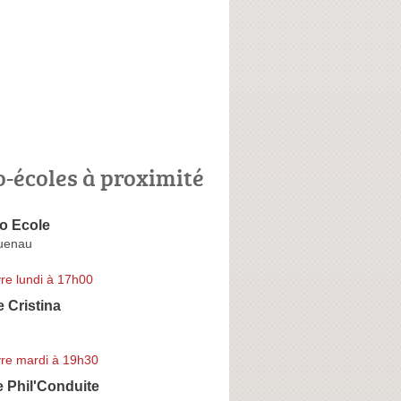
o-écoles à proximité
o Ecole
uenau
re lundi à 17h00
 Cristina
re mardi à 19h30
 Phil'Conduite