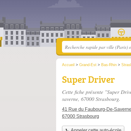
Accueil
>
Grand-Est
>
Bas-Rhin
>
Stras
Super Driver
Cette fiche présente "Super Driv
saverne
, 67000 Strasbourg.
41 Rue du Faubourg-De-Savern
67000 Strasbourg
📞 Appeler cette auto-école