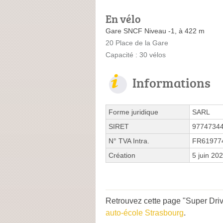
En vélo
Gare SNCF Niveau -1, à 422 m
20 Place de la Gare
Capacité : 30 vélos
Informations
Forme juridique
SARL
SIRET
9774734
N° TVA Intra.
FR61977
Création
5 juin 20
Retrouvez cette page "Super Dri
auto-école Strasbourg
.