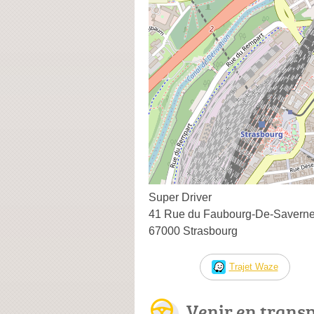
Super Driver
41 Rue du Faubourg-De-Savern
67000 Strasbourg
Trajet Waze
Venir en trans