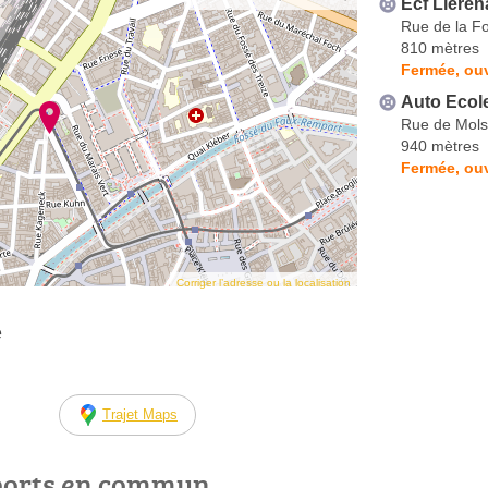
Ecf Lleren
Rue de la F
810 mètres
Fermée, ouv
Auto Ecol
Rue de Mol
940 mètres
Fermée, ouv
Corriger l’adresse ou la localisation
e
Trajet Maps
ports en commun