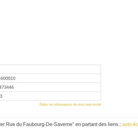
4600010
473446
23
Éditer les informations de mon auto-école
ver Rue du Faubourg-De-Saverne" en partant des liens :
auto-é