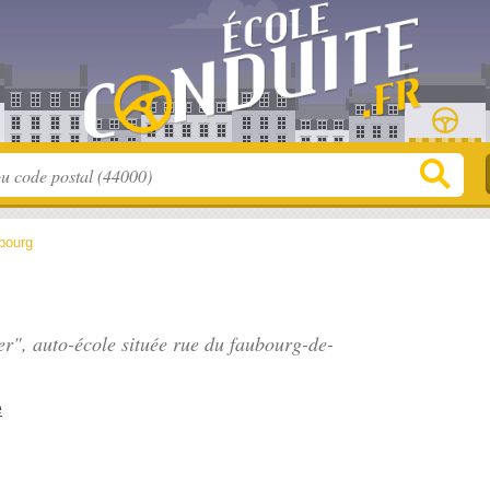
bourg
er", auto-école située
rue du faubourg-de-
e