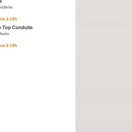
a
onderie
re à 14h
e Top Conduite
sheim
re à 14h