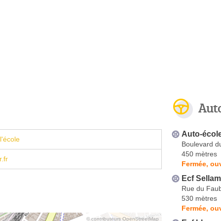
Aut
Auto-écol
l'école
Boulevard d
450 mètres
.fr
Fermée, ouv
Ecf Sellam
Rue du Faub
530 mètres
Fermée, ouv
© contributeurs OpenStreetMap