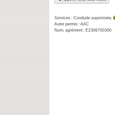
Services :
Conduite supervisée
,
Autre permis :
AAC
Num. agrément :
E2306700300