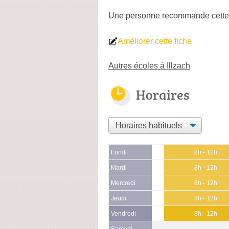
Une personne
recommande
cette
Améliorer cette fiche
Autres écoles à Illzach
Horaires
Lundi
8h - 12h
Mardi
8h - 12h
Mercredi
8h - 12h
Jeudi
8h - 12h
Vendredi
8h - 12h
Samedi