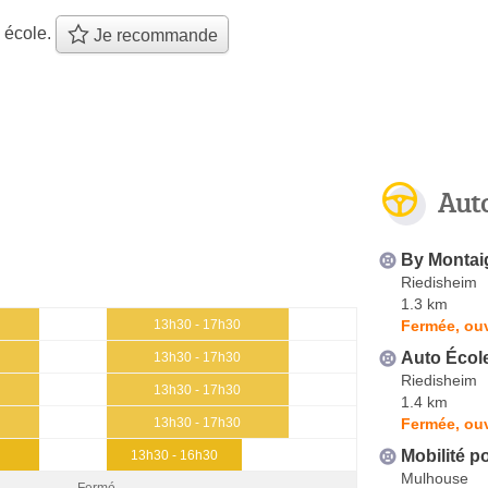
 école.
Je recommande
Aut
By Montai
Riedisheim
1.3 km
Fermée, ouv
13h30 - 17h30
Auto Écol
13h30 - 17h30
Riedisheim
13h30 - 17h30
1.4 km
Fermée, ouv
13h30 - 17h30
Mobilité p
13h30 - 16h30
Mulhouse
Fermé