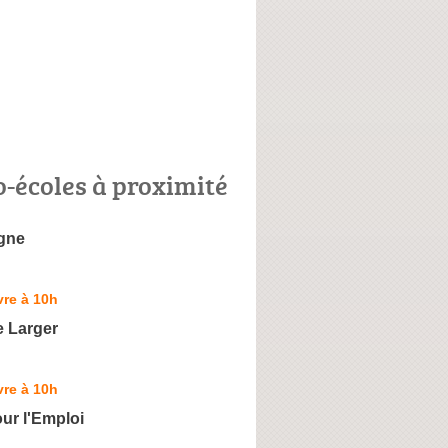
o-écoles à proximité
gne
re à 10h
e Larger
re à 10h
our l'Emploi