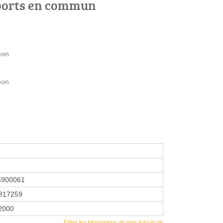
ports en commun
éon
éon
5900061
817259
 2000
Éditer les informations de mon auto-école