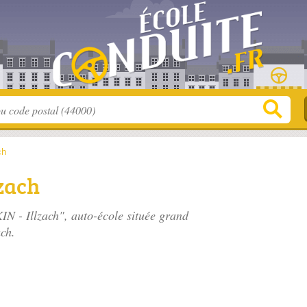
ch
zach
N - Illzach", auto-école située
grand
ach.