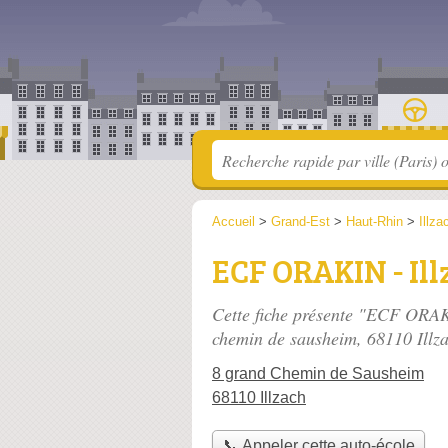
Accueil
>
Grand-Est
>
Haut-Rhin
>
Illza
ECF ORAKIN - Ill
Cette fiche présente "ECF ORAKI
chemin de sausheim
, 68110 Illz
8 grand Chemin de Sausheim
68110 Illzach
📞 Appeler cette auto-école