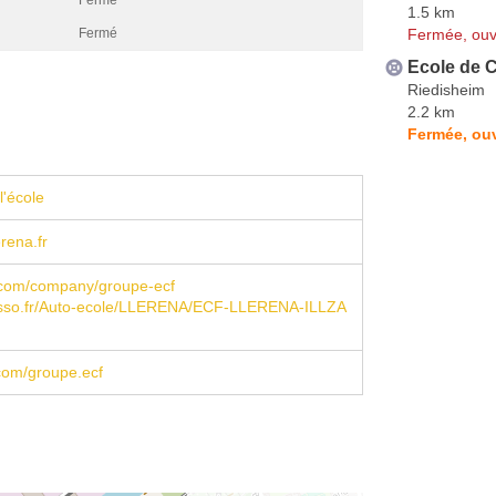
1.5 km
Fermée, ouv
Fermé
Ecole de 
Riedisheim
2.2 km
Fermée, ouv
l'école
rena.fr
n.com/company/groupe-ecf
sso.fr/Auto-ecole/LLERENA/ECF-LLERENA-ILLZA
com/groupe.ecf