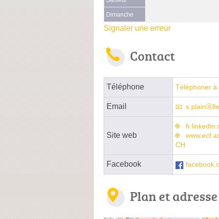
Dimanche
Signaler une erreur
Contact
Téléphone
Téléphoner à 
Email
s.plainⓐlle
fr.linkedi
Site web
www.ecf.a
CH
Facebook
facebook.
Plan et adresse