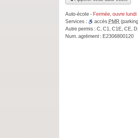
Auto-école
-
Fermée, ouvre lundi
Services :
accès
PMR
(parking
Autre permis :
C, C1, C1E, CE, D
Num. agrément :
E2306800120