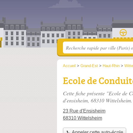
Accueil
>
Grand-Est
>
Haut-Rhin
>
Witt
Ecole de Conduit
Cette fiche présente "Ecole de 
d'ensisheim
, 68310 Wittelsheim.
23 Rue d'Ensisheim
68310 Wittelsheim
📞 Appeler cette auto-école