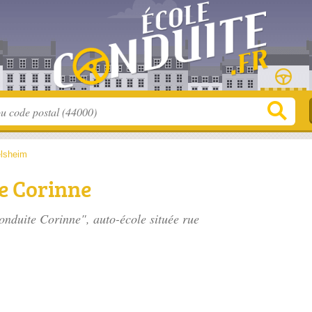
elsheim
e Corinne
Conduite Corinne", auto-école située
rue