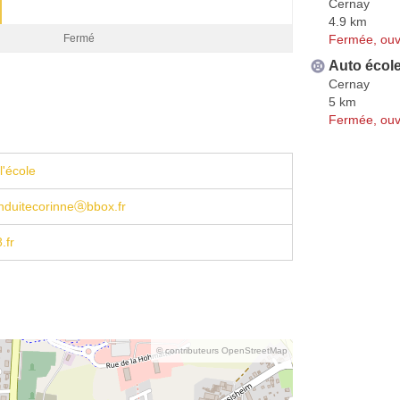
Cernay
4.9 km
Fermée, ouv
Fermé
Auto écol
Cernay
5 km
Fermée, ouv
l'école
nduitecorinneⓐbbox.fr
.fr
© contributeurs OpenStreetMap