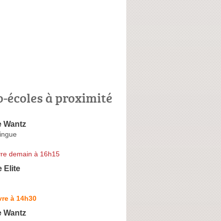
o-écoles à proximité
e Wantz
ingue
re demain à 16h15
 Elite
vre à 14h30
e Wantz