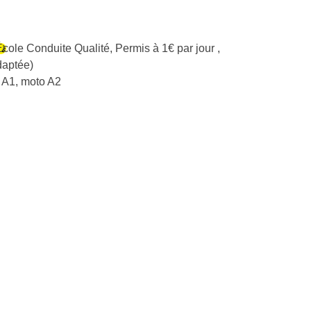
École Conduite Qualité
,
Permis à 1€ par jour
,
daptée)
 A1, moto A2